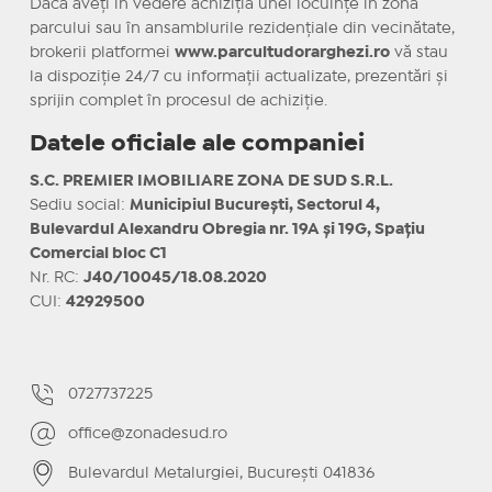
Dacă aveți în vedere achiziția unei locuințe în zona
parcului sau în ansamblurile rezidențiale din vecinătate,
brokerii platformei
www.parcultudorarghezi.ro
vă stau
la dispoziție 24/7 cu informații actualizate, prezentări și
sprijin complet în procesul de achiziție.
Datele oficiale ale companiei
S.C. PREMIER IMOBILIARE ZONA DE SUD S.R.L.
Sediu social:
Municipiul București, Sectorul 4,
Bulevardul Alexandru Obregia nr. 19A și 19G, Spațiu
Comercial bloc C1
Nr. RC:
J40/10045/18.08.2020
CUI:
42929500
0727737225
office@zonadesud.ro
Bulevardul Metalurgiei, București 041836