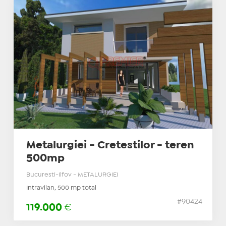
Metalurgiei - Cretestilor - teren
500mp
Bucuresti-Ilfov - METALURGIEI
Intravilan, 500 mp total
#90424
119.000
€