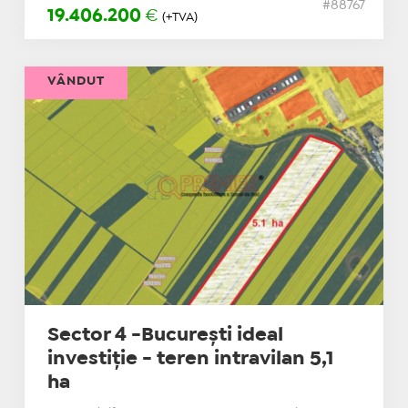
#88767
19.406.200
€
(+TVA)
VÂNDUT
Sector 4 -București ideal
investiție - teren intravilan 5,1
ha