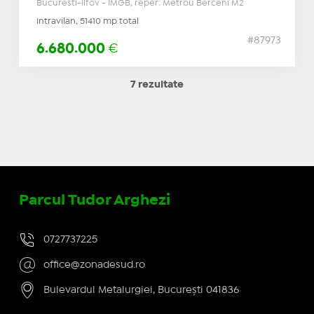
Bucuresti-Ilfov - IMGB, reper: Metrou Berceni M2
Intravilan, 51410 mp total
#87973
6.680.000
€
7 rezultate
Parcul Tudor Arghezi
0727737225
office@zonadesud.ro
Bulevardul Metalurgiei, București 041836