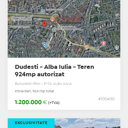
Dudesti - Alba Iulia - Teren
924mp autorizat
Bucuresti-Ilfov - P-TA ALBA IULIA
Intravilan, 924 mp total
#100430
1.200.000
€
(+TVA)
EXCLUSIVITATE