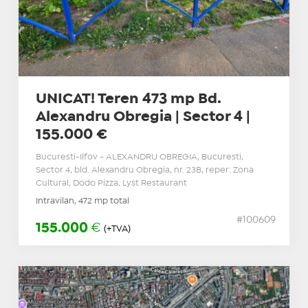
UNICAT! Teren 473 mp Bd.
Alexandru Obregia | Sector 4 |
155.000 €
Bucuresti-Ilfov - ALEXANDRU OBREGIA, Bucuresti,
Sector 4, bld. Alexandru Obregia, nr. 23B, reper: Zona
Cultural, Dodo Pizza, Lyst Restaurant
Intravilan, 472 mp total
#100609
155.000
€
(+TVA)