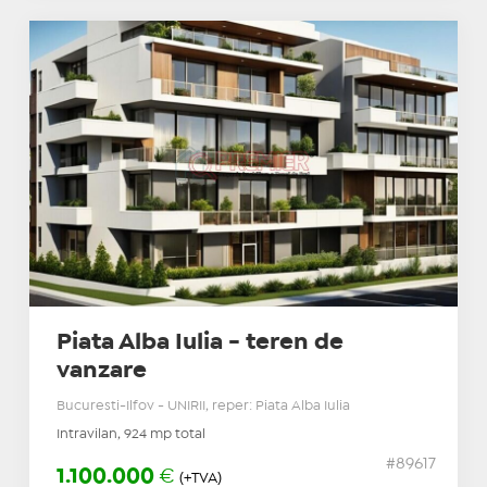
Piata Alba Iulia - teren de
vanzare
Bucuresti-Ilfov - UNIRII, reper: Piata Alba Iulia
Intravilan, 924 mp total
#89617
1.100.000
€
(+TVA)