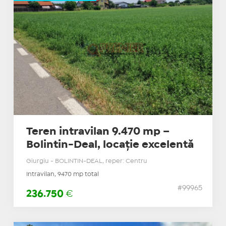
Teren intravilan 9.470 mp –
Bolintin-Deal, locație excelentă
Giurgiu - BOLINTIN-DEAL, reper: Centru
Intravilan, 9470 mp total
#99965
236.750
€