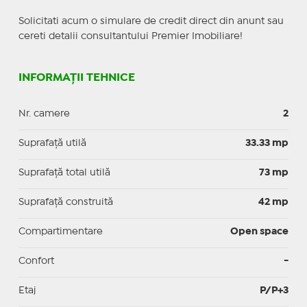
Solicitati acum o simulare de credit direct din anunt sau
cereti detalii consultantului Premier Imobiliare!
INFORMAȚII TEHNICE
Nr. camere
2
Suprafaţă utilă
33.33 mp
Suprafaţă total utilă
73 mp
Suprafaţă construită
42 mp
Compartimentare
Open space
Confort
-
Etaj
P/P+3