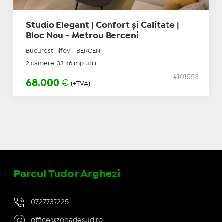
Studio Elegant | Confort și Calitate |
Bloc Nou - Metrou Berceni
Bucuresti-Ilfov - BERCENI
2 camere, 33.46 mp utili
#101553
68.000
€
(+TVA)
Parcul Tudor Arghezi
0727737225
office@zonadesud.ro