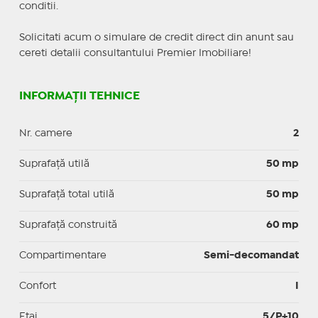
conditii.
Solicitati acum o simulare de credit direct din anunt sau
cereti detalii consultantului Premier Imobiliare!
INFORMAȚII TEHNICE
Nr. camere
2
Suprafaţă utilă
50 mp
Suprafaţă total utilă
50 mp
Suprafaţă construită
60 mp
Compartimentare
Semi-decomandat
Confort
I
Etaj
5/P+10