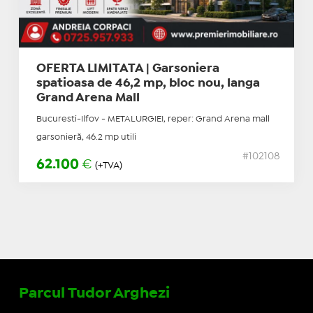
OFERTA LIMITATA | Garsoniera
spatioasa de 46,2 mp, bloc nou, langa
Grand Arena Mall
Bucuresti-Ilfov - METALURGIEI, reper: Grand Arena mall
garsonieră, 46.2 mp utili
#102108
62.100
€
(+TVA)
Parcul Tudor Arghezi