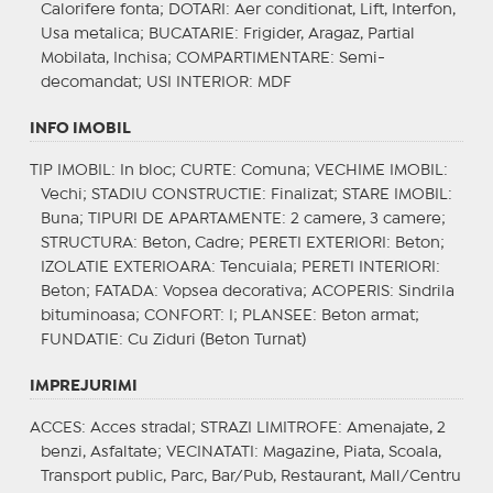
Calorifere fonta;
DOTARI
: Aer conditionat, Lift, Interfon,
Usa metalica;
BUCATARIE
: Frigider, Aragaz, Partial
Mobilata, Inchisa;
COMPARTIMENTARE
: Semi-
decomandat;
USI INTERIOR
: MDF
INFO IMOBIL
TIP IMOBIL
: In bloc;
CURTE
: Comuna;
VECHIME IMOBIL
:
Vechi;
STADIU CONSTRUCTIE
: Finalizat;
STARE IMOBIL
:
Buna;
TIPURI DE APARTAMENTE
: 2 camere, 3 camere;
STRUCTURA
: Beton, Cadre;
PERETI EXTERIORI
: Beton;
IZOLATIE EXTERIOARA
: Tencuiala;
PERETI INTERIORI
:
Beton;
FATADA
: Vopsea decorativa;
ACOPERIS
: Sindrila
bituminoasa;
CONFORT
: I;
PLANSEE
: Beton armat;
FUNDATIE
: Cu Ziduri (Beton Turnat)
IMPREJURIMI
ACCES
: Acces stradal;
STRAZI LIMITROFE
: Amenajate, 2
benzi, Asfaltate;
VECINATATI
: Magazine, Piata, Scoala,
Transport public, Parc, Bar/Pub, Restaurant, Mall/Centru