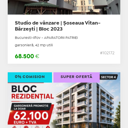
Studio de vânzare | Șoseaua Vitan-
Bârzești | Bloc 2023
Bucuresti-Ilfov - APARATORII PATRIEI
garsonieră, 42 mp utili
#102172
68.500
€
0% COMISION
SUPER OFERTĂ