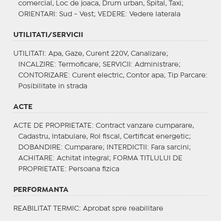
comercial, Loc de joaca, Drum urban, Spital, Taxi;
ORIENTARI
: Sud - Vest;
VEDERE
: Vedere laterala
UTILITATI/SERVICII
UTILITATI
: Apa, Gaze, Curent 220V, Canalizare;
INCALZIRE
: Termoficare;
SERVICII
: Administrare;
CONTORIZARE
: Curent electric, Contor apa;
Tip Parcare
:
Posibilitate in strada
ACTE
ACTE DE PROPRIETATE
: Contract vanzare cumparare,
Cadastru, Intabulare, Rol fiscal, Certificat energetic;
DOBANDIRE
: Cumparare;
INTERDICTII
: Fara sarcini;
ACHITARE
: Achitat integral;
FORMA TITLULUI DE
PROPRIETATE
: Persoana fizica
PERFORMANTA
REABILITAT TERMIC
: Aprobat spre reabilitare