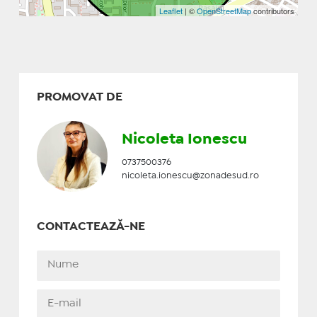
Leaflet
| ©
OpenStreetMap
contributors
PROMOVAT DE
Nicoleta Ionescu
0737500376
nicoleta.ionescu@zonadesud.ro
CONTACTEAZĂ-NE