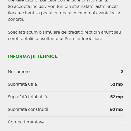
ofertele tuturor bancilor comerciale din Romania.
Se accepta inclusiv venituri din strainatate, astfel incat
fiecare client sa poata cumpara in cele mai avantajoase
conditii.
Solicitati acum o simulare de credit direct din anunt sau
cereti detalii consultantului Premier Imobiliare!
INFORMAȚII TEHNICE
Nr. camere
2
Suprafaţă utilă
52 mp
Suprafaţă total utilă
52 mp
Suprafaţă construită
60 mp
Compartimentare
-