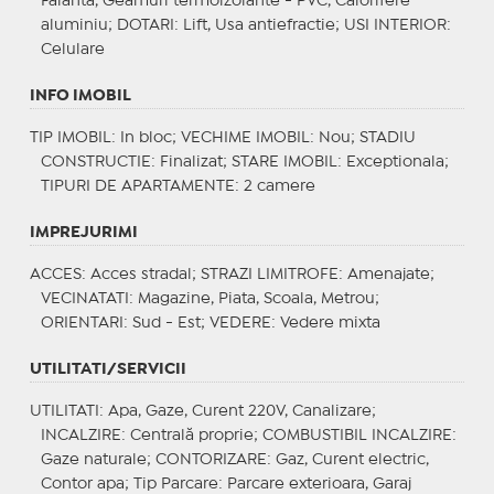
Faianta, Geamuri termoizolante - PVC, Calorifere
aluminiu;
DOTARI
: Lift, Usa antiefractie;
USI INTERIOR
:
Celulare
INFO IMOBIL
TIP IMOBIL
: In bloc;
VECHIME IMOBIL
: Nou;
STADIU
CONSTRUCTIE
: Finalizat;
STARE IMOBIL
: Exceptionala;
TIPURI DE APARTAMENTE
: 2 camere
IMPREJURIMI
ACCES
: Acces stradal;
STRAZI LIMITROFE
: Amenajate;
VECINATATI
: Magazine, Piata, Scoala, Metrou;
ORIENTARI
: Sud - Est;
VEDERE
: Vedere mixta
UTILITATI/SERVICII
UTILITATI
: Apa, Gaze, Curent 220V, Canalizare;
INCALZIRE
: Centrală proprie;
COMBUSTIBIL INCALZIRE
:
Gaze naturale;
CONTORIZARE
: Gaz, Curent electric,
Contor apa;
Tip Parcare
: Parcare exterioara, Garaj