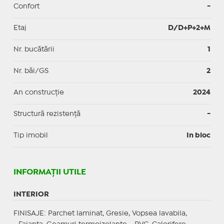
Confort
-
Etaj
D/D+P+2+M
Nr. bucătării
1
Nr. băi/GS
2
An construcție
2024
Structură rezistență
-
Tip imobil
In bloc
INFORMAŢII UTILE
INTERIOR
FINISAJE
: Parchet laminat, Gresie, Vopsea lavabila,