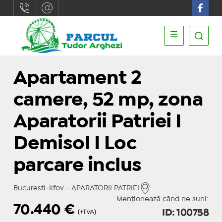
Apartament 2
camere, 52 mp, zona
Aparatorii Patriei I
Demisol I Loc
parcare inclus
Bucuresti-Ilfov - APARATORII PATRIEI
Menționează când ne suni:
70.440
€
ID: 100758
(+TVA)