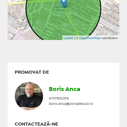
Leaflet
| ©
OpenStreetMap
contributors
PROMOVAT DE
Boris Anca
0737500376
boris.anca@zonadesud.ro
CONTACTEAZĂ-NE