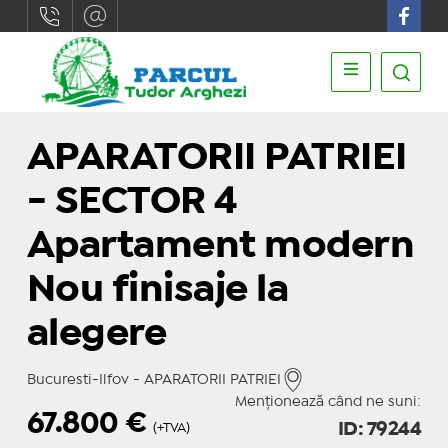
APARATORII PATRIEI
- SECTOR 4
Apartament modern
Nou finisaje la
alegere
Bucuresti-Ilfov - APARATORII PATRIEI
Menționează când ne suni:
67.800
€
ID: 79244
(+TVA)