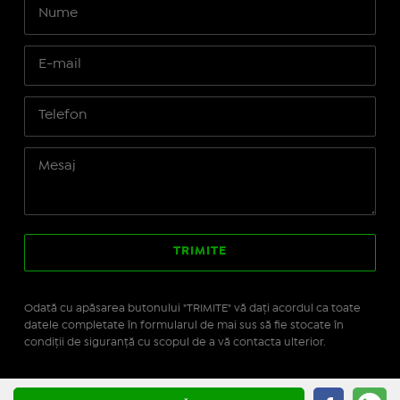
Odată cu apăsarea butonului "TRIMITE" vă daţi acordul ca toate
datele completate în formularul de mai sus să fie stocate în
condiţii de siguranţă cu scopul de a vă contacta ulterior.
Site realizat pe platforma
IMOPEDIA.ro - Anunțuri