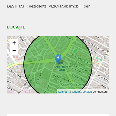
DESTINATII
: Rezidenta;
VIZIONARI
: Imobil liber
LOCAȚIE
+
−
Leaflet
| ©
OpenStreetMap
contributors