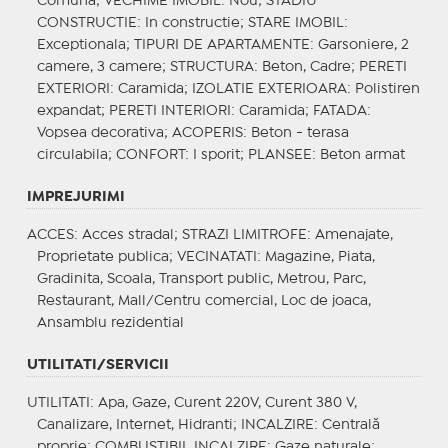
Comuna;
VECHIME IMOBIL
: Nou;
STADIU
CONSTRUCTIE
: In constructie;
STARE IMOBIL
:
Exceptionala;
TIPURI DE APARTAMENTE
: Garsoniere, 2
camere, 3 camere;
STRUCTURA
: Beton, Cadre;
PERETI
EXTERIORI
: Caramida;
IZOLATIE EXTERIOARA
: Polistiren
expandat;
PERETI INTERIORI
: Caramida;
FATADA
:
Vopsea decorativa;
ACOPERIS
: Beton - terasa
circulabila;
CONFORT
: I sporit;
PLANSEE
: Beton armat
IMPREJURIMI
ACCES
: Acces stradal;
STRAZI LIMITROFE
: Amenajate,
Proprietate publica;
VECINATATI
: Magazine, Piata,
Gradinita, Scoala, Transport public, Metrou, Parc,
Restaurant, Mall/Centru comercial, Loc de joaca,
Ansamblu rezidential
UTILITATI/SERVICII
UTILITATI
: Apa, Gaze, Curent 220V, Curent 380 V,
Canalizare, Internet, Hidranti;
INCALZIRE
: Centrală
proprie;
COMBUSTIBIL INCALZIRE
: Gaze naturale;