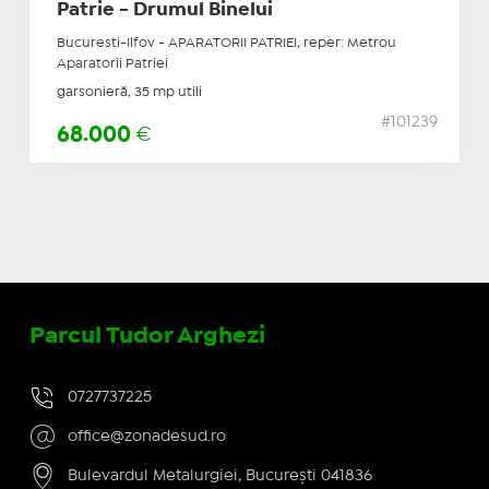
Patrie - Drumul Binelui
Bucuresti-Ilfov - APARATORII PATRIEI, reper: Metrou
Aparatorii Patriei
garsonieră, 35 mp utili
#101239
68.000
€
Parcul Tudor Arghezi
0727737225
office@zonadesud.ro
Bulevardul Metalurgiei, București 041836