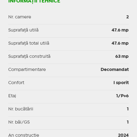
INFORMAȚII TEHNICE
Nr. camere
2
Suprafaţă utilă
47.6 mp
Suprafaţă total utilă
47.6 mp
Suprafaţă construită
63 mp
Compartimentare
Decomandat
Confort
I sporit
Etaj
1/P+6
Nr. bucătării
1
Nr. băi/GS
1
An construcție
2024