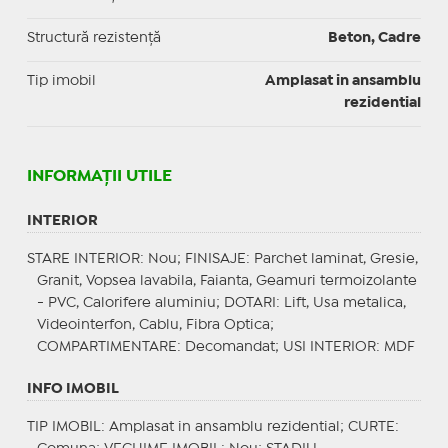
Structură rezistență
Beton, Cadre
Tip imobil
Amplasat in ansamblu
rezidential
INFORMAŢII UTILE
INTERIOR
STARE INTERIOR
: Nou;
FINISAJE
: Parchet laminat, Gresie,
Granit, Vopsea lavabila, Faianta, Geamuri termoizolante
- PVC, Calorifere aluminiu;
DOTARI
: Lift, Usa metalica,
Videointerfon, Cablu, Fibra Optica;
COMPARTIMENTARE
: Decomandat;
USI INTERIOR
: MDF
INFO IMOBIL
TIP IMOBIL
: Amplasat in ansamblu rezidential;
CURTE
: