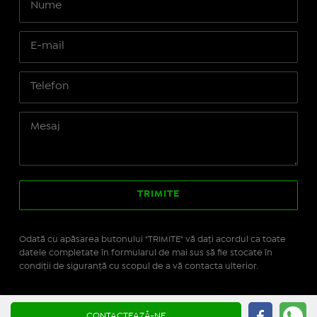
Odată cu apăsarea butonului "TRIMITE" vă daţi acordul ca toate
datele completate în formularul de mai sus să fie stocate în
condiţii de siguranţă cu scopul de a vă contacta ulterior.
Site realizat pe platforma
IMOPEDIA.ro - Anunțuri
CONTACTEAZĂ-NE