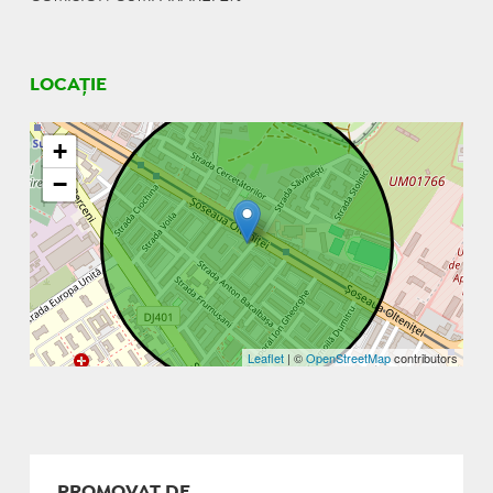
LOCAȚIE
+
−
Leaflet
| ©
OpenStreetMap
contributors
PROMOVAT DE