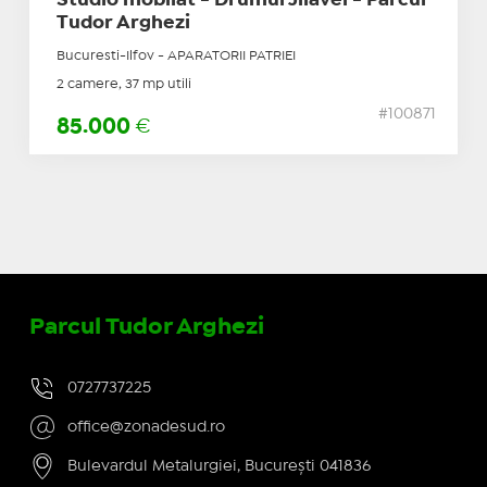
Studio mobilat - Drumul Jilavei - Parcul
Tudor Arghezi
Bucuresti-Ilfov - APARATORII PATRIEI
2 camere, 37 mp utili
#100871
85.000
€
Parcul Tudor Arghezi
0727737225
office@zonadesud.ro
Bulevardul Metalurgiei, București 041836