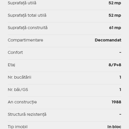
Suprafaţă utilă
52 mp
Suprafaţă total utilă
52 mp
Suprafaţă construită
61 mp
Compartimentare
Decomandat
Confort
-
Etaj
8/P+8
Nr. bucătării
1
Nr. băi/GS
1
An construcție
1988
Structură rezistență
-
Tip imobil
In bloc