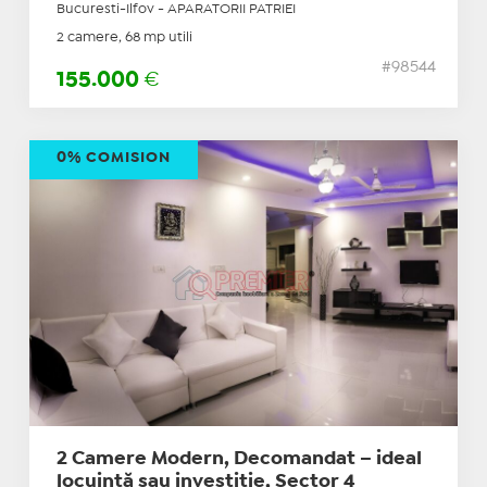
Bucuresti-Ilfov - APARATORII PATRIEI
2 camere, 68 mp utili
#98544
155.000
€
0% COMISION
2 Camere Modern, Decomandat – ideal
locuință sau investiție, Sector 4