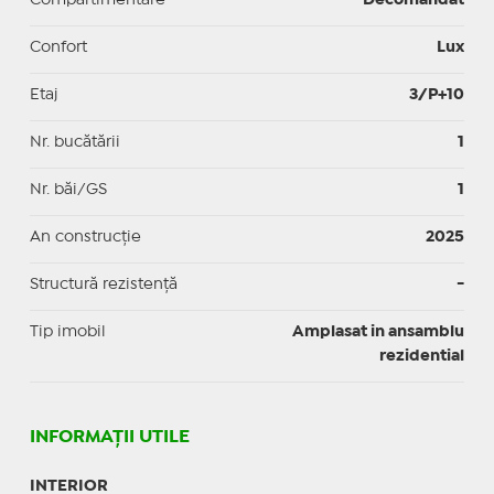
Confort
Lux
Etaj
3/P+10
Nr. bucătării
1
Nr. băi/GS
1
An construcție
2025
Structură rezistență
-
Tip imobil
Amplasat in ansamblu
rezidential
INFORMAŢII UTILE
INTERIOR