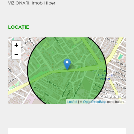
VIZIONARI
: Imobil liber
LOCAȚIE
+
−
Leaflet
| ©
OpenStreetMap
contributors