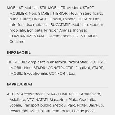
MOBILAT
: Mobilat;
STIL MOBILIER
: Modern;
STARE
MOBILIER
: Nou;
STARE INTERIOR
: Nou, In stare foarte
buna, Curat;
FINISAJE
: Gresie, Faianta;
DOTARI
: Lift,
Interfon, Usa metalica;
BUCATARIE
: Mobilata, Modern
mobilata, Echipata, Frigider, Aragaz, Inchisa;
COMPARTIMENTARE
: Decomandat;
USI INTERIOR
:
Celulare
INFO IMOBIL
TIP IMOBIL
: Amplasat in ansamblu rezidential;
VECHIME
IMOBIL
: Nou;
STADIU CONSTRUCTIE
: Finalizat;
STARE
IMOBIL
: Exceptionala;
CONFORT
: Lux
IMPREJURIMI
ACCES
: Acces stradal;
STRAZI LIMITROFE
: Amenajate,
Asfaltate;
VECINATATI
: Magazine, Piata, Gradinita,
Scoala, Transport public, Metrou, Parc, Hotel, Bar/Pub,
Restaurant, Mall/Centru comercial, Loc de joaca,