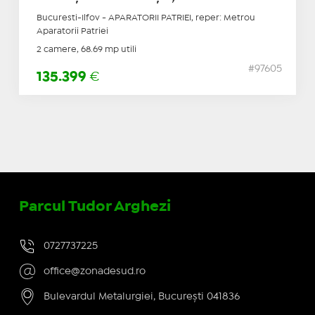
Bucuresti-Ilfov - APARATORII PATRIEI, reper: Metrou
Aparatorii Patriei
2 camere, 68.69 mp utili
#97605
135.399
€
Parcul Tudor Arghezi
0727737225
office@zonadesud.ro
Bulevardul Metalurgiei, București 041836