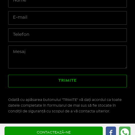
Odată cu apăsarea butonului "TRIMITE" vă daţi acordul ca toate
datele completate în formularul de mai sus să fie stocate în
condiţii de siguranţă cu scopul de a vă contacta ulterior.
Site realizat pe platforma
IMOPEDIA.ro - Anunțuri
CONTACTEAZĂ-NE
Imobiliare
pe tehnologie
Real Manager - CRM Imobiliar