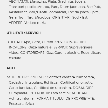
VECINATATI
: Magazine, Piata, Gradinita, Scoala,
Transport public, Metrou, Parc, Drum judetean, Bar/Pub,
Restaurant, Mall/Centru comercial, Loc de joaca, Spital,
Gara, Tren, Taxi, Microbuz;
ORIENTARI
: Sud - Est;
VEDERE
: Vedere mixta
UTILITATI/SERVICII
UTILITATI
: Apa, Gaze, Curent 220V;
COMBUSTIBIL
INCALZIRE
: Gaze naturale;
SERVICII
: Supraveghere
video;
CONTORIZARE
: Gaz, Curent electric, Repartitoare
caldura
ACTE
ACTE DE PROPRIETATE
: Contract vanzare cumparare,
Cadastru, Intabulare, Rol fiscal, Certificat energetic,
Carte funciara, Certificat de urbanism;
DOBANDIRE
:
Cumparare;
INTERDICTII
: Fara sarcini;
ACHITARE
:
Achitat integral;
FORMA TITLULUI DE PROPRIETATE
:
Persoana fizica