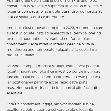
Apartamentul este situat la etajul 3 din 4 al unui bloc
construit in 1974 si are o suprafata utila de 38 mp. Este o
locuinta compacta, bine intretinuta si usor de gestionat
atat ca spatiu, cat si ca intretinere.
Imobilul a fost renovat complet in 2023, moment in care
au fost inlocuite instalatiile electrica si termica, oferind
un plus important de siguranta si confort. In plus,
apartamentul este izolat la interior, ceea ce ajuta la
mentinerea unei temperaturi placute si la costuri mai
reduse la utilitati.
Se vinde complet mobilat si utilat, astfel incat poate fi
locuit imediat sau folosit ca investitie pentru inchiriere,
fara alte batai de cap. Compartimentarea este practica,
iar pozitionarea permite acces rapid catre piata,
magazine, scoli, mijloace de transport si alte facilitati
esentiale.
Este un apartament ingrijit, renovat modern si bine
pozitionat, potrivit pentru cei care cauta o locuinta