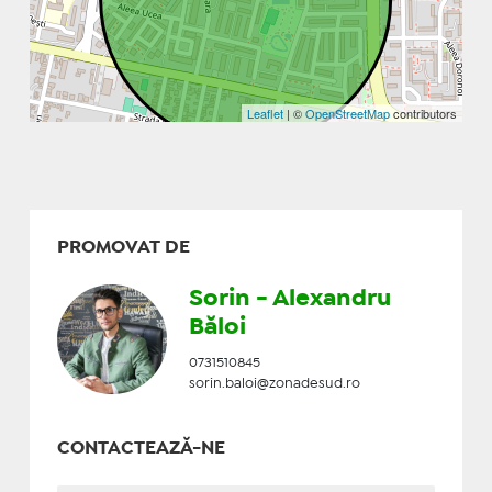
Leaflet
| ©
OpenStreetMap
contributors
PROMOVAT DE
Sorin - Alexandru
Băloi
0731510845
sorin.baloi@zonadesud.ro
CONTACTEAZĂ-NE