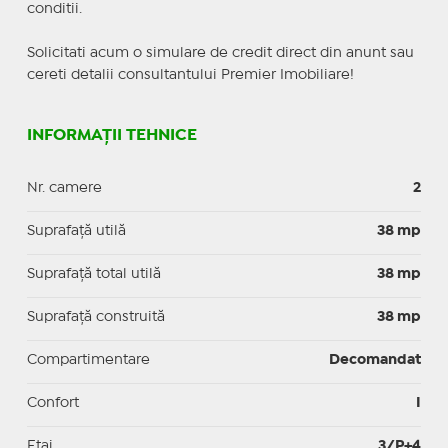
conditii.
Solicitati acum o simulare de credit direct din anunt sau
cereti detalii consultantului Premier Imobiliare!
INFORMAȚII TEHNICE
Nr. camere
2
Suprafaţă utilă
38 mp
Suprafaţă total utilă
38 mp
Suprafaţă construită
38 mp
Compartimentare
Decomandat
Confort
I
Etaj
3/P+4