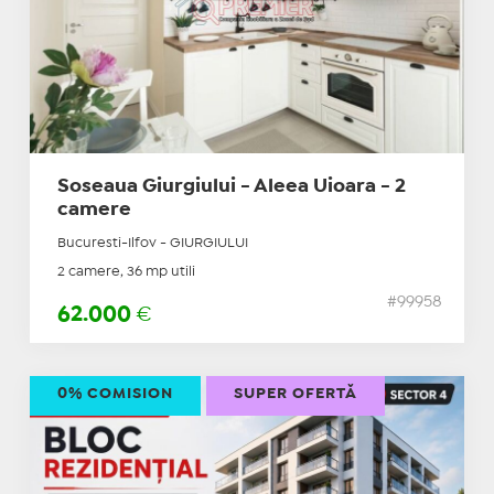
Soseaua Giurgiului - Aleea Uioara - 2
camere
Bucuresti-Ilfov - GIURGIULUI
2 camere, 36 mp utili
#99958
62.000
€
0% COMISION
SUPER OFERTĂ