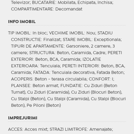
Televizor;
BUCATARIE
: Mobilata, Echipata, Inchisa;
COMPARTIMENTARE
: Decomandat
INFO IMOBIL
TIP IMOBIL
: In bloc;
VECHIME IMOBIL
: Nou;
STADIU
CONSTRUCTIE
: Finalizat;
STARE IMOBIL
: Exceptionala;
TIPURI DE APARTAMENTE
: Garsoniere, 2 camere, 3
camere;
STRUCTURA
: Beton, Caramida, Cadre;
PERETI
EXTERIORI
: Beton, BCA, Caramida;
IZOLATIE
EXTERIOARA
: Tencuiala;
PERETI INTERIORI
: Beton, BCA,
Caramida;
FATADA
: Tencuiala decorativa, Fatada Beton;
ACOPERIS
: Beton - terasa circulabila;
CONFORT
: I;
PLANSEE
: Beton armat;
FUNDATIE
: Cu Ziduri (Beton
Turnat), Cu Ziduri (Caramida), Cu Ziduri (Blocuri Beton),
Cu Stalpi (Beton), Cu Stalpi (Caramida), Cu Stalpi (Blocuri
Beton), Pe Piloni (Beton)
IMPREJURIMI
ACCES
: Acces mixt;
STRAZI LIMITROFE
: Amenajate;