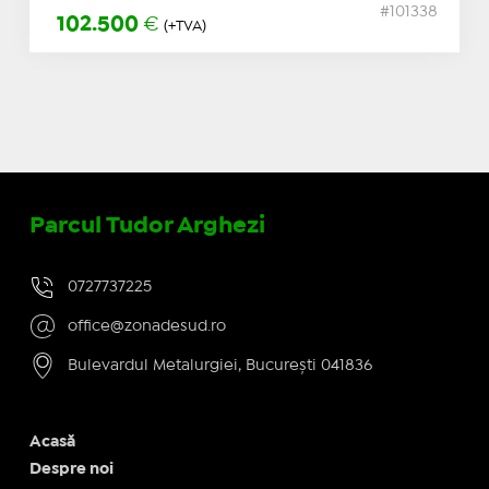
#101338
102.500
€
(+TVA)
Parcul Tudor Arghezi
0727737225
office@zonadesud.ro
Bulevardul Metalurgiei, București 041836
Acasă
Despre noi