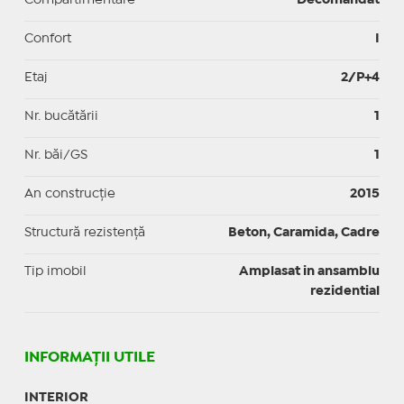
Confort
I
Etaj
2/P+4
Nr. bucătării
1
Nr. băi/GS
1
An construcție
2015
Structură rezistență
Beton, Caramida, Cadre
Tip imobil
Amplasat in ansamblu
rezidential
INFORMAŢII UTILE
INTERIOR