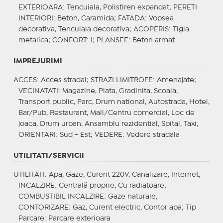
EXTERIOARA
: Tencuiala, Polistiren expandat;
PERETI
INTERIORI
: Beton, Caramida;
FATADA
: Vopsea
decorativa, Tencuiala decorativa;
ACOPERIS
: Tigla
metalica;
CONFORT
: I;
PLANSEE
: Beton armat
IMPREJURIMI
ACCES
: Acces stradal;
STRAZI LIMITROFE
: Amenajate;
VECINATATI
: Magazine, Piata, Gradinita, Scoala,
Transport public, Parc, Drum national, Autostrada, Hotel,
Bar/Pub, Restaurant, Mall/Centru comercial, Loc de
joaca, Drum urban, Ansamblu rezidential, Spital, Taxi;
ORIENTARI
: Sud - Est;
VEDERE
: Vedere stradala
UTILITATI/SERVICII
UTILITATI
: Apa, Gaze, Curent 220V, Canalizare, Internet;
INCALZIRE
: Centrală proprie, Cu radiatoare;
COMBUSTIBIL INCALZIRE
: Gaze naturale;
CONTORIZARE
: Gaz, Curent electric, Contor apa;
Tip
Parcare
: Parcare exterioara