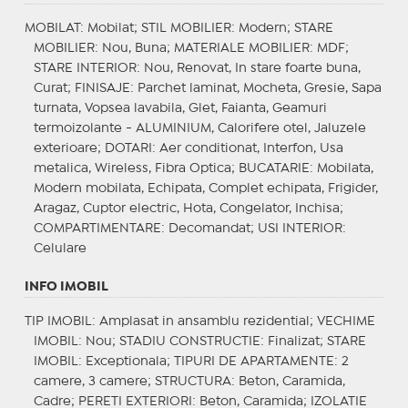
MOBILAT
: Mobilat;
STIL MOBILIER
: Modern;
STARE
MOBILIER
: Nou, Buna;
MATERIALE MOBILIER
: MDF;
STARE INTERIOR
: Nou, Renovat, In stare foarte buna,
Curat;
FINISAJE
: Parchet laminat, Mocheta, Gresie, Sapa
turnata, Vopsea lavabila, Glet, Faianta, Geamuri
termoizolante - ALUMINIUM, Calorifere otel, Jaluzele
exterioare;
DOTARI
: Aer conditionat, Interfon, Usa
metalica, Wireless, Fibra Optica;
BUCATARIE
: Mobilata,
Modern mobilata, Echipata, Complet echipata, Frigider,
Aragaz, Cuptor electric, Hota, Congelator, Inchisa;
COMPARTIMENTARE
: Decomandat;
USI INTERIOR
:
Celulare
INFO IMOBIL
TIP IMOBIL
: Amplasat in ansamblu rezidential;
VECHIME
IMOBIL
: Nou;
STADIU CONSTRUCTIE
: Finalizat;
STARE
IMOBIL
: Exceptionala;
TIPURI DE APARTAMENTE
: 2
camere, 3 camere;
STRUCTURA
: Beton, Caramida,
Cadre;
PERETI EXTERIORI
: Beton, Caramida;
IZOLATIE