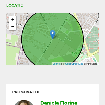
LOCAȚIE
+
−
Leaflet
| ©
OpenStreetMap
contributors
PROMOVAT DE
Daniela Florina