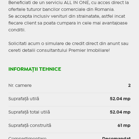
Beneficiati de un serviciu ALL IN ONE, cu acces direct la
ofertele tuturor bancilor comerciale din Romania.
Se accepta inclusiv venituri din strainatate, astfel incat
fiecare client sa poata cumpara in cele mai avantajoase
conditii.
Solicitati acum o simulare de credit direct din anunt sau
cereti detalii consultantului Premier Imobiliare!
INFORMAȚII TEHNICE
Nr. camere
2
Suprafaţă utilă
52.04 mp
Suprafaţă total utilă
52.04 mp
Suprafaţă construită
61 mp
Compartimentare
Decomandat