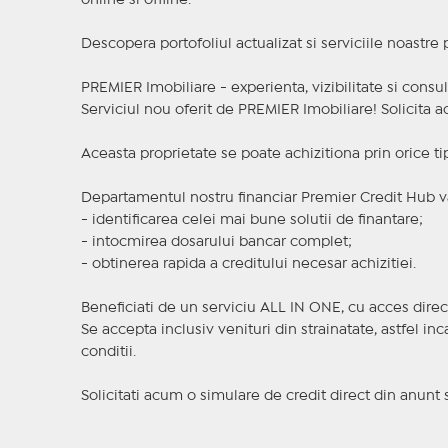
online si offline.
Descopera portofoliul actualizat si serviciile noastre
PREMIER Imobiliare - experienta, vizibilitate si consul
Serviciul nou oferit de PREMIER Imobiliare! Solicit
Aceasta proprietate se poate achizitiona prin orice ti
Departamentul nostru financiar Premier Credit Hub va
- identificarea celei mai bune solutii de finantare;
- intocmirea dosarului bancar complet;
- obtinerea rapida a creditului necesar achizitiei.
Beneficiati de un serviciu ALL IN ONE, cu acces direc
Se accepta inclusiv venituri din strainatate, astfel i
conditii.
Solicitati acum o simulare de credit direct din anunt 