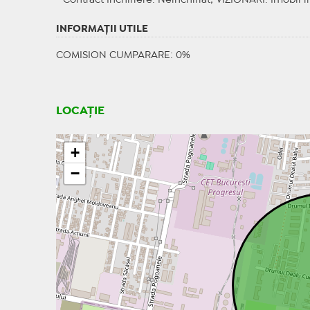
Contract Inchiriere
: Neinchiriat;
VIZIONARI
: Imobil l
INFORMAŢII UTILE
COMISION CUMPARARE: 0%
LOCAȚIE
+
−