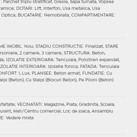
E
: Parchet triplu stratificat, Gresie, Sapa turnata, Vopsea
oramice;
DOTARI
: Lift, Interfon, Usa metalica, Usa
a Optica;
BUCATARIE
: Nemobilata;
COMPARTIMENTARE
:
ME IMOBIL
: Nou;
STADIU CONSTRUCTIE
: Finalizat;
STARE
arsoniere, 2 camere, 3 camere;
STRUCTURA
: Beton,
da;
IZOLATIE EXTERIOARA
: Tencuiala, Polistiren expandat,
IZOLATIE INTERIOARA
: Izolatie fonica;
FATADA
: Tencuiala
ONFORT
: I, Lux;
PLANSEE
: Beton armat;
FUNDATIE
: Cu
alpi (Beton), Cu Stalpi (Blocuri Beton), Pe Piloni (Beton)
sfaltate;
VECINATATI
: Magazine, Piata, Gradinita, Scoala,
taurant, Mall/Centru comercial, Loc de joaca, Ansamblu
RE
: Vedere mixta