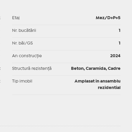
2
Etaj
Mez/D+P+5
p
Nr. bucătării
1
p
Nr. băi/GS
1
p
An construcție
2024
t
Structură rezistență
Beton, Caramida, Cadre
x
Tip imobil
Amplasat in ansamblu
rezidential