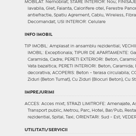
MOBILAT
: Nemobilat;
STARE INTERIOR
: Nou;
FINISAJ
lavabila, Glet, Faianta, Calorifere otel, Ferestre Pan
antiefractie, Spatiu Agrement, Cablu, Wireless, Fibr
Decomandat;
USI INTERIOR
: Celulare
INFO IMOBIL
TIP IMOBIL
: Amplasat in ansamblu rezidential;
VECHI
IMOBIL
: Exceptionala;
TIPURI DE APARTAMENTE
: G
Caramida, Cadre;
PERETI EXTERIORI
: Beton, Carami
Vata bazaltica;
PERETI INTERIORI
: Beton, Caramida;
decorativa;
ACOPERIS
: Beton - terasa circulabila;
C
Ziduri (Beton Turnat), Cu Ziduri (Blocuri Beton), Cu St
IMPREJURIMI
ACCES
: Acces mixt;
STRAZI LIMITROFE
: Amenajate, A
Transport public, Metrou, Parc, Hotel, Bar/Pub, Res
rezidential, Spital, Taxi;
ORIENTARI
: Sud - Est;
VEDE
UTILITATI/SERVICII