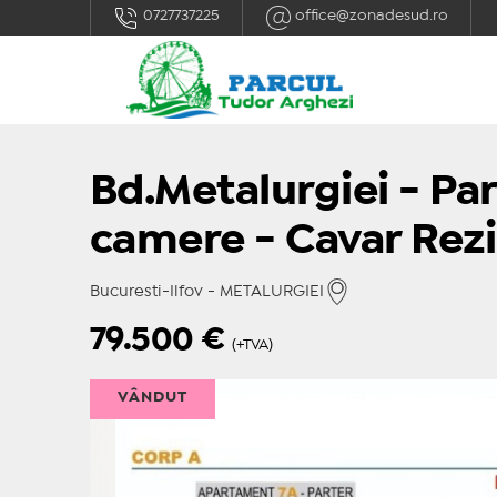
0727737225
office@zonadesud.ro
Bd.Metalurgiei - Par
camere - Cavar Rez
Bucuresti-Ilfov - METALURGIEI
79.500
€
(+TVA)
VÂNDUT