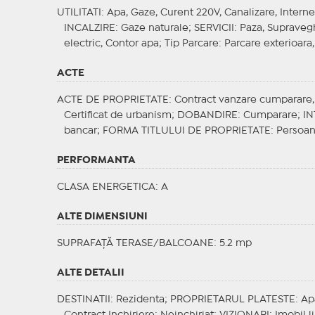
UTILITATI
: Apa, Gaze, Curent 220V, Canalizare, Interne
INCALZIRE
: Gaze naturale;
SERVICII
: Paza, Supraveg
electric, Contor apa;
Tip Parcare
: Parcare exterioara,
ACTE
ACTE DE PROPRIETATE
: Contract vanzare cumparare, C
Certificat de urbanism;
DOBANDIRE
: Cumparare;
IN
bancar;
FORMA TITLULUI DE PROPRIETATE
: Persoan
PERFORMANTA
CLASA ENERGETICA
: A
ALTE DIMENSIUNI
SUPRAFAȚĂ TERASE/BALCOANE: 5.2 mp
ALTE DETALII
DESTINATII
: Rezidenta;
PROPRIETARUL PLATESTE
: Ap