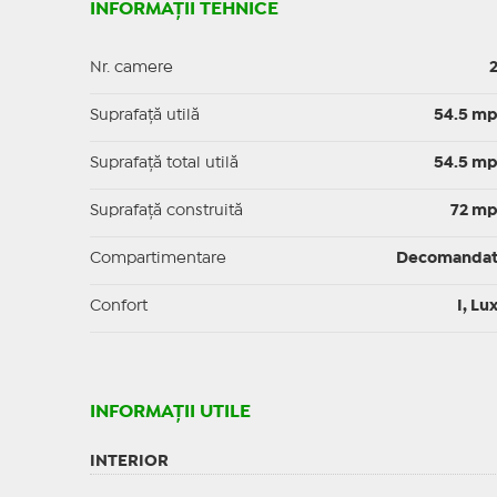
INFORMAȚII TEHNICE
Nr. camere
Suprafaţă utilă
54.5 m
Suprafaţă total utilă
54.5 m
Suprafaţă construită
72 m
Compartimentare
Decomanda
Confort
I, Lu
INFORMAŢII UTILE
INTERIOR