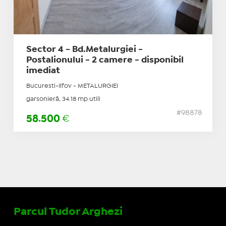
Sector 4 - Bd.Metalurgiei -
Postalionului - 2 camere - disponibil
imediat
Bucuresti-Ilfov - METALURGIEI
garsonieră, 34.18 mp utili
#98878
58.500
€
Parcul Tudor Arghezi