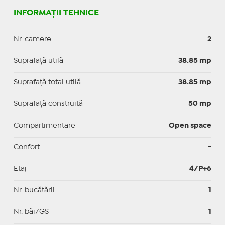
INFORMAȚII TEHNICE
Nr. camere
2
Suprafaţă utilă
38.85 mp
Suprafaţă total utilă
38.85 mp
Suprafaţă construită
50 mp
Compartimentare
Open space
Confort
-
Etaj
4/P+6
Nr. bucătării
1
Nr. băi/GS
1