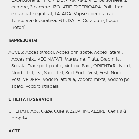
Exceptionala;
TIPURI DE APARTAMENTE
: Garsoniere, 2
camere, 3 camere;
IZOLATIE EXTERIOARA
: Polistiren
expandat si grafitat;
FATADA
: Vopsea decorativa,
Tencuiala decorativa;
FUNDATIE
: Cu Ziduri (Blocuri
Beton)
IMPREJURIMI
ACCES
: Acces stradal, Acces prin spate, Acces lateral,
Acces mixt;
VECINATATI
: Magazine, Piata, Gradinita,
Scoala, Transport public, Metrou, Parc;
ORIENTARI
: Nord,
Nord - Est, Est, Sud - Est, Sud, Sud - Vest, Vest, Nord -
Vest;
VEDERE
: Vedere laterala, Vedere mixta, Vedere pe
spate, Vedere stradala
UTILITATI/SERVICII
UTILITATI
: Apa, Gaze, Curent 220V;
INCALZIRE
: Centrală
proprie
ACTE