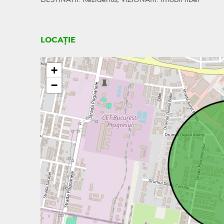
DESTINATII
: Rezidenta;
VIZIONARI
: Imobil liber
LOCAȚIE
+
−