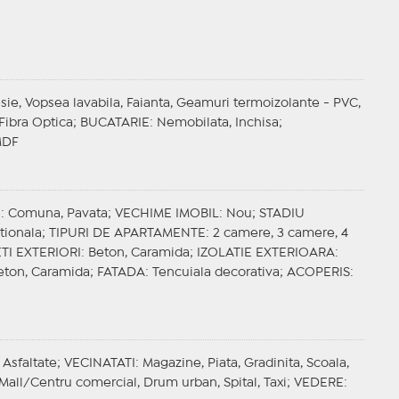
esie, Vopsea lavabila, Faianta, Geamuri termoizolante - PVC,
, Fibra Optica;
BUCATARIE
: Nemobilata, Inchisa;
MDF
E
: Comuna, Pavata;
VECHIME IMOBIL
: Nou;
STADIU
tionala;
TIPURI DE APARTAMENTE
: 2 camere, 3 camere, 4
TI EXTERIORI
: Beton, Caramida;
IZOLATIE EXTERIOARA
:
Beton, Caramida;
FATADA
: Tencuiala decorativa;
ACOPERIS
:
 Asfaltate;
VECINATATI
: Magazine, Piata, Gradinita, Scoala,
 Mall/Centru comercial, Drum urban, Spital, Taxi;
VEDERE
: