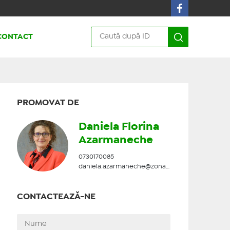
CONTACT
PROMOVAT DE
Daniela Florina
Azarmaneche
0730170085
daniela.azarmaneche@zonadesud.ro
CONTACTEAZĂ-NE