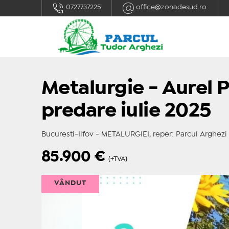
0727737225
office@zonadesud.ro
Metalurgie - Aurel 
predare iulie 2025
Bucuresti-Ilfov - METALURGIEI, reper: Parcul Arghezi 
85.900
€
(+TVA)
VÂNDUT