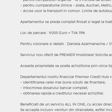
- pentru cumparaturi urgente - la 5 minute de ansamb
- pentru cumparaturile zilnice - piata, Auchan, Metro,
- Acces usor la transport in comun. Liniile de autobuz di
Apartamentul se preda complet finisat si legat la toate 
Loc de parcare : 9.000 Euro + TVA 19%
Pentru vizionare si detalii : Daniela Azarmaneche / 0
Serviciul nou oferit de PREMIER Imobiliare! Solicit
Aceasta proprietate se poate achizitiona prin orice ti
Departamentul nostru financiar Premier Credit Hub va
- identificarea celei mai bune solutii de finantare;
- intocmirea dosarului bancar complet;
- obtinerea rapida a creditului necesar achizitiei.
Beneficiati de un serviciu ALL IN ONE, cu acces direc
Se accepta inclusiv venituri din strainatate, astfel i