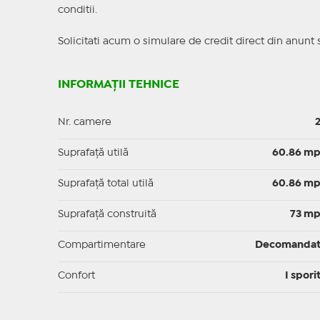
conditii.
Solicitati acum o simulare de credit direct din anunt 
INFORMAȚII TEHNICE
Nr. camere
Suprafaţă utilă
60.86 m
Suprafaţă total utilă
60.86 m
Suprafaţă construită
73 m
Compartimentare
Decomanda
Confort
I spori