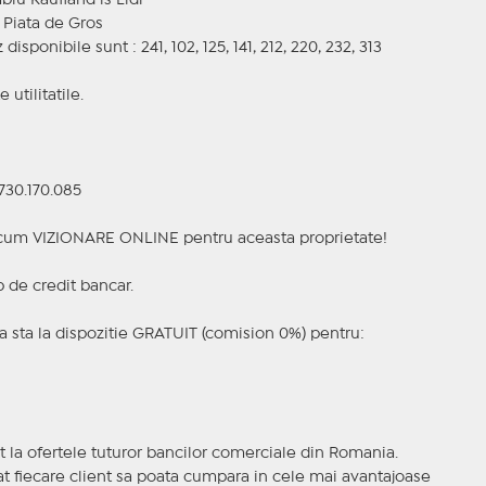
lu Kaufland is Lidl
 Piata de Gros
sponibile sunt : 241, 102, 125, 141, 212, 220, 232, 313
utilitatile.
730.170.085
a acum VIZIONARE ONLINE pentru aceasta proprietate!
p de credit bancar.
 sta la dispozitie GRATUIT (comision 0%) pentru:
t la ofertele tuturor bancilor comerciale din Romania.
ncat fiecare client sa poata cumpara in cele mai avantajoase