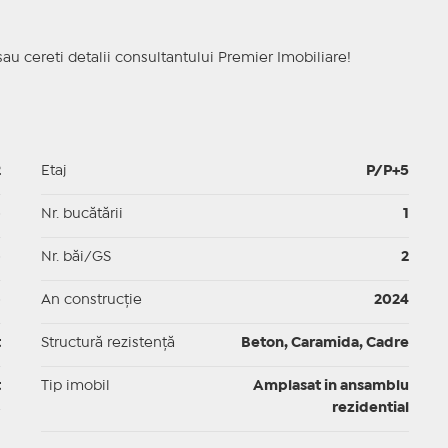
sau cereti detalii consultantului Premier Imobiliare!
2
Etaj
P/P+5
p
Nr. bucătării
1
p
Nr. băi/GS
2
p
An construcție
2024
t
Structură rezistență
Beton, Caramida, Cadre
t
Tip imobil
Amplasat in ansamblu
rezidential