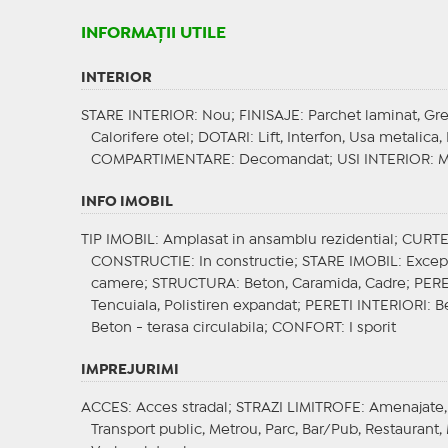
INFORMAŢII UTILE
INTERIOR
STARE INTERIOR
: Nou;
FINISAJE
: Parchet laminat, Gr
Calorifere otel;
DOTARI
: Lift, Interfon, Usa metalica
COMPARTIMENTARE
: Decomandat;
USI INTERIOR
: 
INFO IMOBIL
TIP IMOBIL
: Amplasat in ansamblu rezidential;
CURT
CONSTRUCTIE
: In constructie;
STARE IMOBIL
: Excep
camere;
STRUCTURA
: Beton, Caramida, Cadre;
PERE
Tencuiala, Polistiren expandat;
PERETI INTERIORI
: 
Beton - terasa circulabila;
CONFORT
: I sporit
IMPREJURIMI
ACCES
: Acces stradal;
STRAZI LIMITROFE
: Amenajate,
Transport public, Metrou, Parc, Bar/Pub, Restaurant,