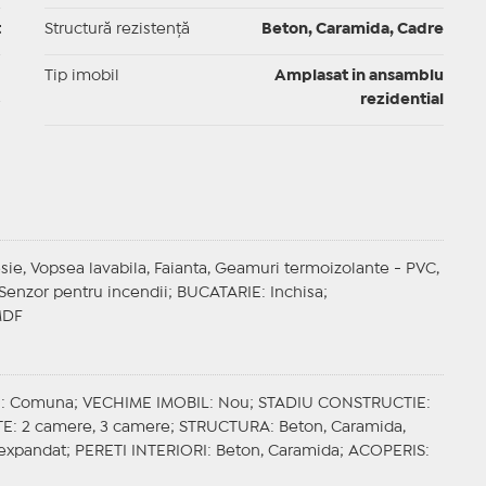
t
Structură rezistență
Beton, Caramida, Cadre
I
Tip imobil
Amplasat in ansamblu
rezidential
esie, Vopsea lavabila, Faianta, Geamuri termoizolante - PVC,
, Senzor pentru incendii;
BUCATARIE
: Inchisa;
MDF
E
: Comuna;
VECHIME IMOBIL
: Nou;
STADIU CONSTRUCTIE
:
TE
: 2 camere, 3 camere;
STRUCTURA
: Beton, Caramida,
n expandat;
PERETI INTERIORI
: Beton, Caramida;
ACOPERIS
: