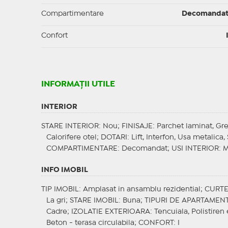
Compartimentare
Decomanda
Confort
INFORMAŢII UTILE
INTERIOR
STARE INTERIOR
: Nou;
FINISAJE
: Parchet laminat, Gr
Calorifere otel;
DOTARI
: Lift, Interfon, Usa metalica
COMPARTIMENTARE
: Decomandat;
USI INTERIOR
: 
INFO IMOBIL
TIP IMOBIL
: Amplasat in ansamblu rezidential;
CURT
La gri;
STARE IMOBIL
: Buna;
TIPURI DE APARTAMEN
Cadre;
IZOLATIE EXTERIOARA
: Tencuiala, Polistire
Beton - terasa circulabila;
CONFORT
: I