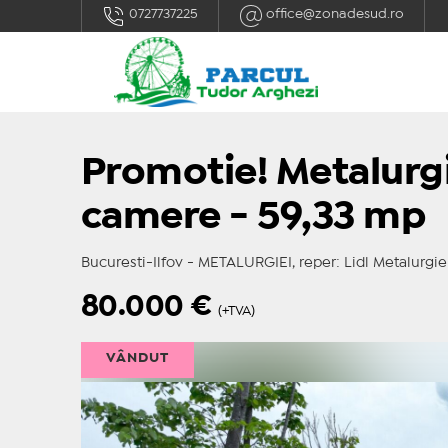
0727737225
office@zonadesud.ro
Promotie! Metalurgie
camere - 59,33 mp
Bucuresti-Ilfov - METALURGIEI, reper: Lidl Metalurgie
80.000
€
(+TVA)
VÂNDUT