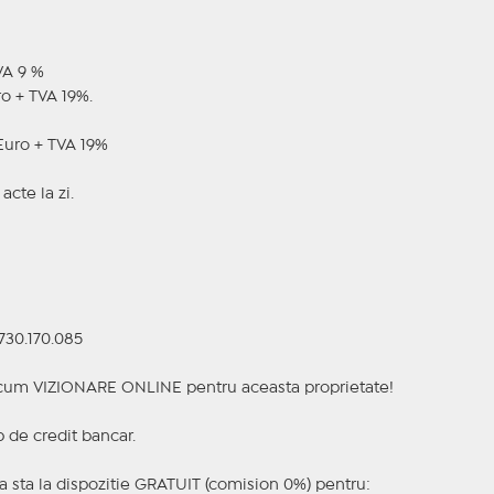
VA 9 %
ro + TVA 19%.
 Euro + TVA 19%
acte la zi.
730.170.085
a acum VIZIONARE ONLINE pentru aceasta proprietate!
p de credit bancar.
 sta la dispozitie GRATUIT (comision 0%) pentru: