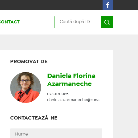
CONTACT
PROMOVAT DE
Daniela Florina
Azarmaneche
0730170085
daniela.azarmaneche@zonadesud.ro
CONTACTEAZĂ-NE