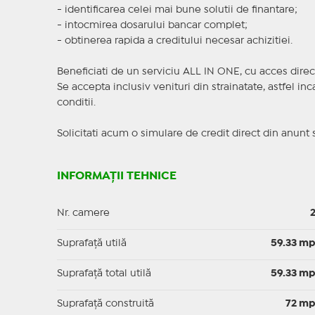
- identificarea celei mai bune solutii de finantare;
- intocmirea dosarului bancar complet;
- obtinerea rapida a creditului necesar achizitiei.
Beneficiati de un serviciu ALL IN ONE, cu acces direc
Se accepta inclusiv venituri din strainatate, astfel i
conditii.
Solicitati acum o simulare de credit direct din anunt 
INFORMAȚII TEHNICE
Nr. camere
Suprafaţă utilă
59.33 m
Suprafaţă total utilă
59.33 m
Suprafaţă construită
72 m