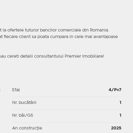
t la ofertele tuturor bancilor comerciale din Romania.
ncat fiecare client sa poata cumpara in cele mai avantajoase
sau cereti detalii consultantului Premier Imobiliare!
2
Etaj
4/P+7
p
Nr. bucătării
1
p
Nr. băi/GS
1
p
An construcție
2025