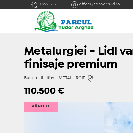
0727737225
office@zonadesud.ro
Metalurgiei - Lidl 
finisaje premium
Bucuresti-Ilfov - METALURGIEI
110.500
€
VÂNDUT