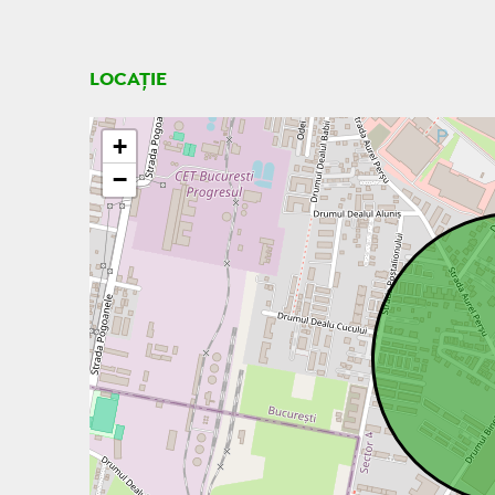
LOCAȚIE
+
−