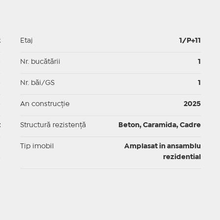
2
Etaj
1/P+11
p
Nr. bucătării
1
p
Nr. băi/GS
1
p
An construcție
2025
t
Structură rezistență
Beton, Caramida, Cadre
I
Tip imobil
Amplasat in ansamblu
rezidential