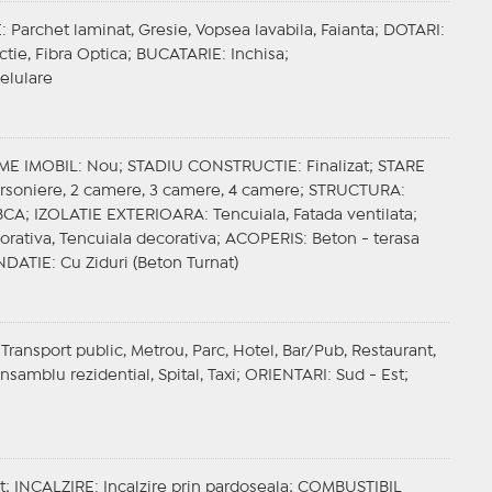
E
: Parchet laminat, Gresie, Vopsea lavabila, Faianta;
DOTARI
:
actie, Fibra Optica;
BUCATARIE
: Inchisa;
Celulare
ME IMOBIL
: Nou;
STADIU CONSTRUCTIE
: Finalizat;
STARE
arsoniere, 2 camere, 3 camere, 4 camere;
STRUCTURA
:
 BCA;
IZOLATIE EXTERIOARA
: Tencuiala, Fatada ventilata;
orativa, Tencuiala decorativa;
ACOPERIS
: Beton - terasa
NDATIE
: Cu Ziduri (Beton Turnat)
 Transport public, Metrou, Parc, Hotel, Bar/Pub, Restaurant,
samblu rezidential, Spital, Taxi;
ORIENTARI
: Sud - Est;
t;
INCALZIRE
: Incalzire prin pardoseala;
COMBUSTIBIL