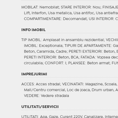
MOBILAT
: Nemobilat;
STARE INTERIOR
: Nou;
FINISAJ
Lift, Interfon, Usa metalica, Usa antifoc, Usa antiefr
COMPARTIMENTARE
: Decomandat;
USI INTERIOR
: 
INFO IMOBIL
TIP IMOBIL
: Amplasat in ansamblu rezidential;
VECHI
IMOBIL
: Exceptionala;
TIPURI DE APARTAMENTE
: G
Beton, Caramida, Cadre;
PERETI EXTERIORI
: Beton,
PERETI INTERIORI
: Beton, BCA;
FATADA
: Vopsea dec
circulabila;
CONFORT
: I;
PLANSEE
: Beton armat;
FU
IMPREJURIMI
ACCES
: Acces stradal;
VECINATATI
: Magazine, Scoala,
Mall/Centru comercial, Loc de joaca, Drum urban, An
VEDERE
: Vedere stradala
UTILITATI/SERVICII
UTILITATI
: Apa, Gaze, Curent 220V, Canalizare, Interne