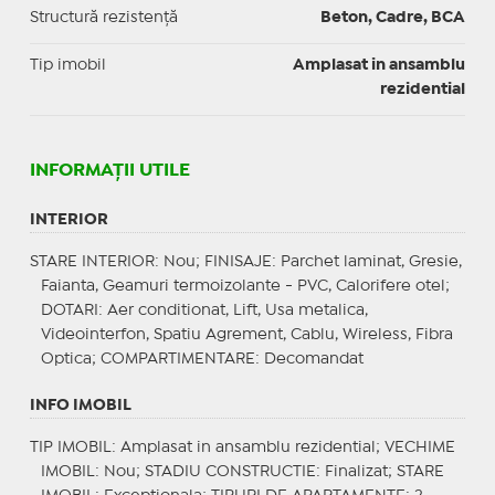
Structură rezistență
Beton, Cadre, BCA
Tip imobil
Amplasat in ansamblu
rezidential
INFORMAŢII UTILE
INTERIOR
STARE INTERIOR
: Nou;
FINISAJE
: Parchet laminat, Gresie,
Faianta, Geamuri termoizolante - PVC, Calorifere otel;
DOTARI
: Aer conditionat, Lift, Usa metalica,
Videointerfon, Spatiu Agrement, Cablu, Wireless, Fibra
Optica;
COMPARTIMENTARE
: Decomandat
INFO IMOBIL
TIP IMOBIL
: Amplasat in ansamblu rezidential;
VECHIME
IMOBIL
: Nou;
STADIU CONSTRUCTIE
: Finalizat;
STARE