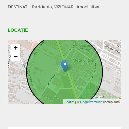
DESTINATII
: Rezidenta;
VIZIONARI
: Imobil liber
LOCAȚIE
+
−
Leaflet
| ©
OpenStreetMap
contributors