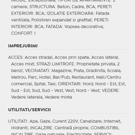
IMOBIL
: Exceptionala;
TIPURI DE APARTAMENTE
: 2
camere;
STRUCTURA
: Beton, Cadre, BCA;
PERETI
EXTERIORI
: BCA;
IZOLATIE EXTERIOARA
: Fatada
ventilata, Polistiren expandat si grafitat;
PERETI
INTERIORI
: BCA;
FATADA
: Vopsea decorativa;
CONFORT
: I
IMPREJURIMI
ACCES
: Acces stradal, Acces prin spate, Acces lateral,
Acces mixt;
STRAZI LIMITROFE
: Proprietate privata, 2
benzi;
VECINATATI
: Magazine, Piata, Gradinita, Scoala,
Metrou, Parc, Hotel, Bar/Pub, Restaurant, Mall/Centru
comercial, Spital, Taxi;
ORIENTARI
: Nord, Nord - Est, Est,
Sud - Est, Sud, Sud - Vest, Vest, Nord - Vest;
VEDERE
:
Vedere laterala, Vedere mixta
UTILITATI/SERVICII
UTILITATI
: Apa, Gaze, Curent 220V, Canalizare, Internet,
Hidranti;
INCALZIRE
: Centrală proprie;
COMBUSTIBIL
INCALZIRE
: Gaze naturale, Electricitate;
SERVICII
: