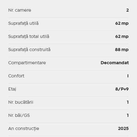
Nr. camere
2
Suprafaţă utilă
62 mp
Suprafaţă total utilă
62 mp
Suprafaţă construită
88 mp
Compartimentare
Decomandat
Confort
I
Etaj
8/P+9
Nr. bucătării
1
Nr. băi/GS
1
An construcție
2025