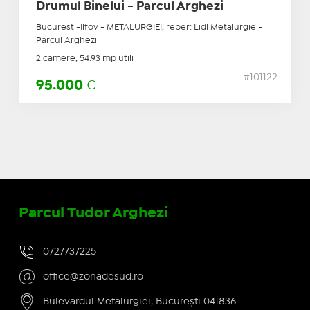
Drumul Binelui - Parcul Arghezi
Bucuresti-Ilfov - METALURGIEI, reper: Lidl Metalurgie -
Parcul Arghezi
2 camere, 54.93 mp utili
#101122
95.000
€
Parcul Tudor Arghezi
0727737225
office@zonadesud.ro
Bulevardul Metalurgiei, București 041836