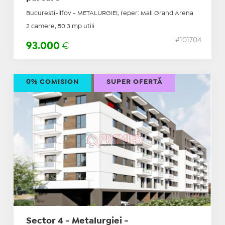
Bucuresti-Ilfov - METALURGIEI, reper: Mall Grand Arena
2 camere, 50.3 mp utili
#101704
93.000
€
0% COMISION
SUPER OFERTĂ
Sector 4 - Metalurgiei -