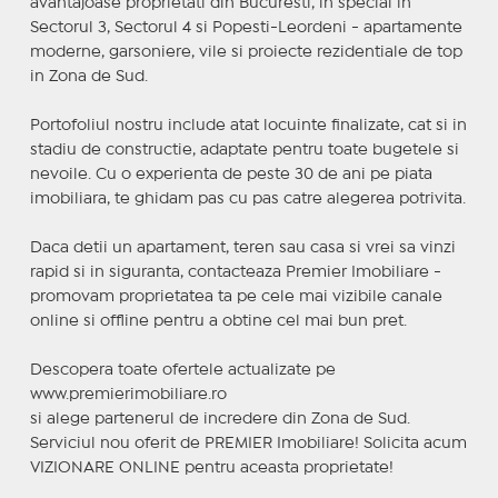
avantajoase proprietati din Bucuresti, in special in
Sectorul 3, Sectorul 4 si Popesti-Leordeni - apartamente
moderne, garsoniere, vile si proiecte rezidentiale de top
in Zona de Sud.
Portofoliul nostru include atat locuinte finalizate, cat si in
stadiu de constructie, adaptate pentru toate bugetele si
nevoile. Cu o experienta de peste 30 de ani pe piata
imobiliara, te ghidam pas cu pas catre alegerea potrivita.
Daca detii un apartament, teren sau casa si vrei sa vinzi
rapid si in siguranta, contacteaza Premier Imobiliare -
promovam proprietatea ta pe cele mai vizibile canale
online si offline pentru a obtine cel mai bun pret.
Descopera toate ofertele actualizate pe
www.premierimobiliare.ro
si alege partenerul de incredere din Zona de Sud.
Serviciul nou oferit de PREMIER Imobiliare! Solicita acum
VIZIONARE ONLINE pentru aceasta proprietate!