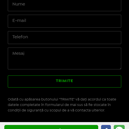
Odată cu apăsarea butonului "TRIMITE" vă daţi acordul ca toate
datele completate în formularul de mai sus să fie stocate în
condiţii de siguranţă cu scopul de a vă contacta ulterior.
Site realizat pe platforma
IMOPEDIA.ro - Anunțuri