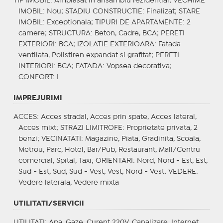
TIP IMOBIL
: Amplasat in ansamblu rezidential;
VECHIME
IMOBIL
: Nou;
STADIU CONSTRUCTIE
: Finalizat;
STARE
IMOBIL
: Exceptionala;
TIPURI DE APARTAMENTE
: 2
camere;
STRUCTURA
: Beton, Cadre, BCA;
PERETI
EXTERIORI
: BCA;
IZOLATIE EXTERIOARA
: Fatada
ventilata, Polistiren expandat si grafitat;
PERETI
INTERIORI
: BCA;
FATADA
: Vopsea decorativa;
CONFORT
: I
IMPREJURIMI
ACCES
: Acces stradal, Acces prin spate, Acces lateral,
Acces mixt;
STRAZI LIMITROFE
: Proprietate privata, 2
benzi;
VECINATATI
: Magazine, Piata, Gradinita, Scoala,
Metrou, Parc, Hotel, Bar/Pub, Restaurant, Mall/Centru
comercial, Spital, Taxi;
ORIENTARI
: Nord, Nord - Est, Est,
Sud - Est, Sud, Sud - Vest, Vest, Nord - Vest;
VEDERE
:
Vedere laterala, Vedere mixta
UTILITATI/SERVICII
UTILITATI
: Apa, Gaze, Curent 220V, Canalizare, Internet,