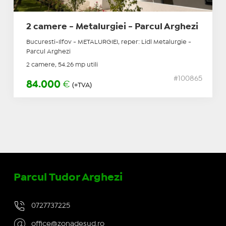
2 camere - Metalurgiei - Parcul Arghezi
Bucuresti-Ilfov - METALURGIEI, reper: Lidl Metalurgie -
Parcul Arghezi
2 camere, 54.26 mp utili
#100865
84.000
€
(+TVA)
Parcul Tudor Arghezi
0727737225
office@zonadesud.ro