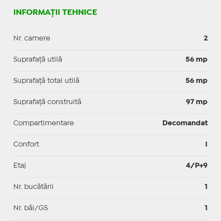
INFORMAȚII TEHNICE
Nr. camere
2
Suprafaţă utilă
56 mp
Suprafaţă total utilă
56 mp
Suprafaţă construită
97 mp
Compartimentare
Decomandat
Confort
I
Etaj
4/P+9
Nr. bucătării
1
Nr. băi/GS
1