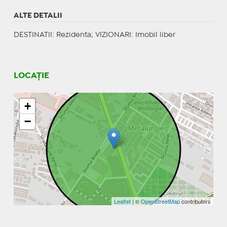
ALTE DETALII
DESTINATII
: Rezidenta;
VIZIONARI
: Imobil liber
LOCAȚIE
+
−
Leaflet
| ©
OpenStreetMap
contributors