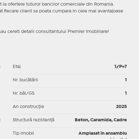
t la ofertele tuturor bancilor comerciale din Romania.
ncat fiecare client sa poata cumpara in cele mai avantajoase
sau cereti detalii consultantului Premier Imobiliare!
2
Etaj
1/P+7
p
Nr. bucătării
1
p
Nr. băi/GS
1
p
An construcție
2025
t
Structură rezistență
Beton, Caramida, Cadre
I
Tip imobil
Amplasat in ansamblu