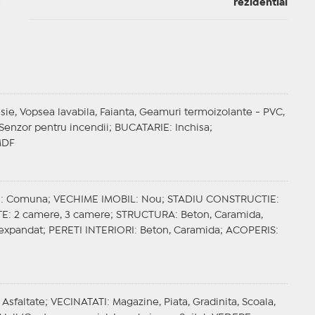
rezidential
esie, Vopsea lavabila, Faianta, Geamuri termoizolante - PVC,
, Senzor pentru incendii;
BUCATARIE
: Inchisa;
MDF
E
: Comuna;
VECHIME IMOBIL
: Nou;
STADIU CONSTRUCTIE
:
TE
: 2 camere, 3 camere;
STRUCTURA
: Beton, Caramida,
n expandat;
PERETI INTERIORI
: Beton, Caramida;
ACOPERIS
:
 Asfaltate;
VECINATATI
: Magazine, Piata, Gradinita, Scoala,