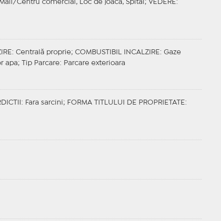
 Mall/Centru comercial, Loc de joaca, Spital;
VEDERE
:
IRE
: Centrală proprie;
COMBUSTIBIL INCALZIRE
: Gaze
or apa;
Tip Parcare
: Parcare exterioara
DICTII
: Fara sarcini;
FORMA TITLULUI DE PROPRIETATE
: