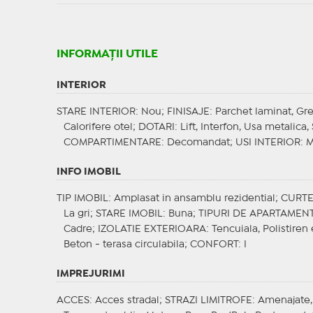
INFORMAŢII UTILE
INTERIOR
STARE INTERIOR
: Nou;
FINISAJE
: Parchet laminat, Gr
Calorifere otel;
DOTARI
: Lift, Interfon, Usa metalica
COMPARTIMENTARE
: Decomandat;
USI INTERIOR
: 
INFO IMOBIL
TIP IMOBIL
: Amplasat in ansamblu rezidential;
CURT
La gri;
STARE IMOBIL
: Buna;
TIPURI DE APARTAMEN
Cadre;
IZOLATIE EXTERIOARA
: Tencuiala, Polistire
Beton - terasa circulabila;
CONFORT
: I
IMPREJURIMI
ACCES
: Acces stradal;
STRAZI LIMITROFE
: Amenajate,