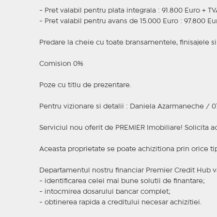
- Pret valabil pentru plata integrala : 91.800 Euro + T
- Pret valabil pentru avans de 15.000 Euro : 97.800 E
Predare la cheie cu toate bransamentele, finisajele si 
Comision 0%
Poze cu titlu de prezentare.
Pentru vizionare si detalii : Daniela Azarmaneche / 0
Serviciul nou oferit de PREMIER Imobiliare! Solicit
Aceasta proprietate se poate achizitiona prin orice ti
Departamentul nostru financiar Premier Credit Hub va
- identificarea celei mai bune solutii de finantare;
- intocmirea dosarului bancar complet;
- obtinerea rapida a creditului necesar achizitiei.