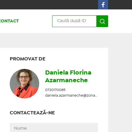
CONTACT
PROMOVAT DE
Daniela Florina
Azarmaneche
0730170085
daniela.azarmaneche@zonadesud.ro
CONTACTEAZĂ-NE