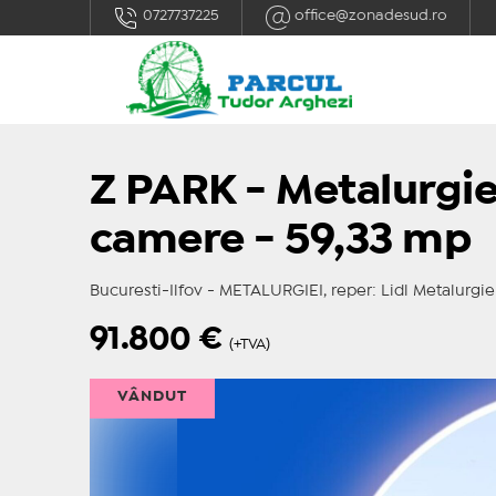
0727737225
office@zonadesud.ro
Z PARK - Metalurgiei
camere - 59,33 mp
Bucuresti-Ilfov - METALURGIEI, reper: Lidl Metalurgie
91.800
€
(+TVA)
VÂNDUT