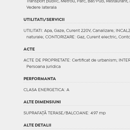
Transport public, Metrou, Parc, Bar/Pub, Restaurant,
Vedere laterala
UTILITATI/SERVICII
UTILITATI
: Apa, Gaze, Curent 220V, Canalizare;
INCALZ
naturale;
CONTORIZARE
: Gaz, Curent electric, Cont
ACTE
ACTE DE PROPRIETATE
: Certificat de urbanism;
INTER
Persoana juridica
PERFORMANTA
CLASA ENERGETICA
: A
ALTE DIMENSIUNI
SUPRAFAȚĂ TERASE/BALCOANE: 4.97 mp
ALTE DETALII