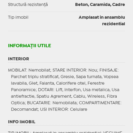
Structură rezistență
Beton, Caramida, Cadre
Tip imobil
Amplasat in ansamblu
rezidential
INFORMAŢII UTILE
INTERIOR
MOBILAT
: Nemobilat;
STARE INTERIOR
: Nou;
FINISAJE
:
Parchet triplu stratificat, Gresie, Sapa turnata, Vopsea
lavabila, Glet, Faianta, Calorifere otel, Ferestre
Panoramice;
DOTARI
: Lift, Interfon, Usa metalica, Usa
antiefractie, Spatiu Agrement, Cablu, Wireless, Fibra
Optica;
BUCATARIE
: Nemobilata;
COMPARTIMENTARE
:
Decomandat;
USI INTERIOR
: Celulare
INFO IMOBIL