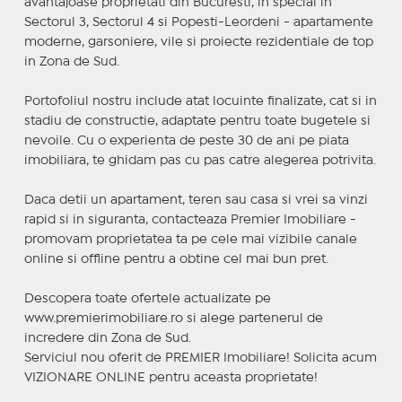
avantajoase proprietati din Bucuresti, in special in
Sectorul 3, Sectorul 4 si Popesti-Leordeni - apartamente
moderne, garsoniere, vile si proiecte rezidentiale de top
in Zona de Sud.
Portofoliul nostru include atat locuinte finalizate, cat si in
stadiu de constructie, adaptate pentru toate bugetele si
nevoile. Cu o experienta de peste 30 de ani pe piata
imobiliara, te ghidam pas cu pas catre alegerea potrivita.
Daca detii un apartament, teren sau casa si vrei sa vinzi
rapid si in siguranta, contacteaza Premier Imobiliare -
promovam proprietatea ta pe cele mai vizibile canale
online si offline pentru a obtine cel mai bun pret.
Descopera toate ofertele actualizate pe
www.premierimobiliare.ro si alege partenerul de
incredere din Zona de Sud.
Serviciul nou oferit de PREMIER Imobiliare! Solicita acum
VIZIONARE ONLINE pentru aceasta proprietate!