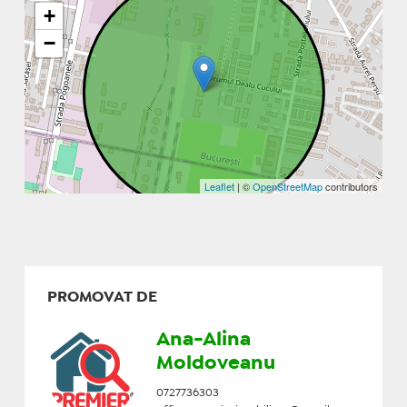
+
−
Leaflet
| ©
OpenStreetMap
contributors
PROMOVAT DE
Ana-Alina
Moldoveanu
0727736303