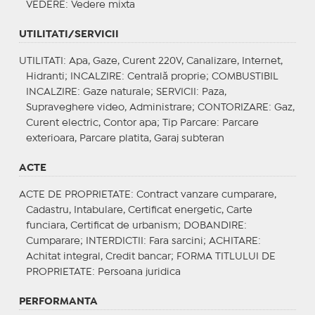
VEDERE
: Vedere mixta
UTILITATI/SERVICII
UTILITATI
: Apa, Gaze, Curent 220V, Canalizare, Internet,
Hidranti;
INCALZIRE
: Centrală proprie;
COMBUSTIBIL
INCALZIRE
: Gaze naturale;
SERVICII
: Paza,
Supraveghere video, Administrare;
CONTORIZARE
: Gaz,
Curent electric, Contor apa;
Tip Parcare
: Parcare
exterioara, Parcare platita, Garaj subteran
ACTE
ACTE DE PROPRIETATE
: Contract vanzare cumparare,
Cadastru, Intabulare, Certificat energetic, Carte
funciara, Certificat de urbanism;
DOBANDIRE
:
Cumparare;
INTERDICTII
: Fara sarcini;
ACHITARE
:
Achitat integral, Credit bancar;
FORMA TITLULUI DE
PROPRIETATE
: Persoana juridica
PERFORMANTA