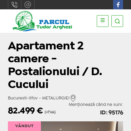
Apartament 2
camere -
Postalionului / D.
Cucului
Bucuresti-Ilfov - METALURGIEI
Menționează când ne suni:
82.499
€
ID: 95176
(+TVA)
VÂNDUT