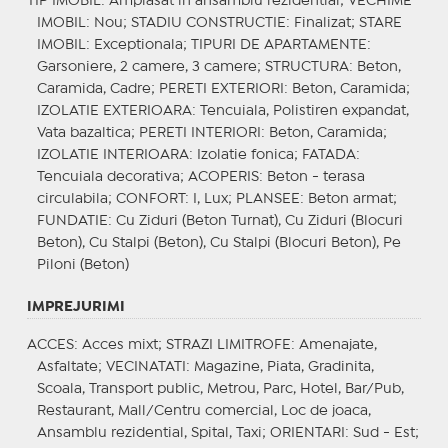
TIP IMOBIL
: Amplasat in ansamblu rezidential;
VECHIME
IMOBIL
: Nou;
STADIU CONSTRUCTIE
: Finalizat;
STARE
IMOBIL
: Exceptionala;
TIPURI DE APARTAMENTE
:
Garsoniere, 2 camere, 3 camere;
STRUCTURA
: Beton,
Caramida, Cadre;
PERETI EXTERIORI
: Beton, Caramida;
IZOLATIE EXTERIOARA
: Tencuiala, Polistiren expandat,
Vata bazaltica;
PERETI INTERIORI
: Beton, Caramida;
IZOLATIE INTERIOARA
: Izolatie fonica;
FATADA
:
Tencuiala decorativa;
ACOPERIS
: Beton - terasa
circulabila;
CONFORT
: I, Lux;
PLANSEE
: Beton armat;
FUNDATIE
: Cu Ziduri (Beton Turnat), Cu Ziduri (Blocuri
Beton), Cu Stalpi (Beton), Cu Stalpi (Blocuri Beton), Pe
Piloni (Beton)
IMPREJURIMI
ACCES
: Acces mixt;
STRAZI LIMITROFE
: Amenajate,
Asfaltate;
VECINATATI
: Magazine, Piata, Gradinita,
Scoala, Transport public, Metrou, Parc, Hotel, Bar/Pub,
Restaurant, Mall/Centru comercial, Loc de joaca,
Ansamblu rezidential, Spital, Taxi;
ORIENTARI
: Sud - Est;