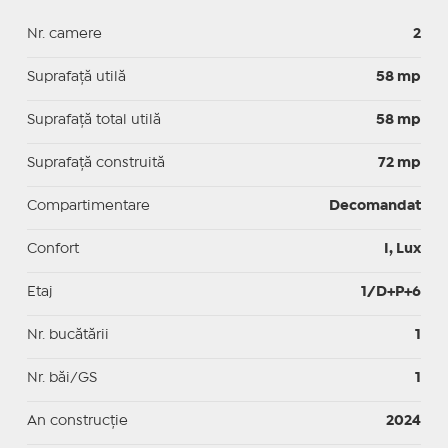
Nr. camere
2
Suprafaţă utilă
58 mp
Suprafaţă total utilă
58 mp
Suprafaţă construită
72 mp
Compartimentare
Decomandat
Confort
I, Lux
Etaj
1/D+P+6
Nr. bucătării
1
Nr. băi/GS
1
An construcție
2024