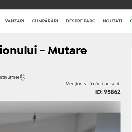
VANZARI
CUMPĂRĂRI
DESPRE PARC
NOUTATI
lionului - Mutare
etalurgiei
Menționează când ne suni:
ID: 95862