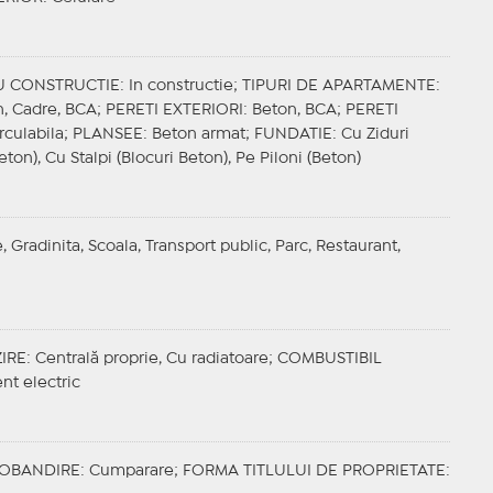
U CONSTRUCTIE
: In constructie;
TIPURI DE APARTAMENTE
:
n, Cadre, BCA;
PERETI EXTERIORI
: Beton, BCA;
PERETI
irculabila;
PLANSEE
: Beton armat;
FUNDATIE
: Cu Ziduri
eton), Cu Stalpi (Blocuri Beton), Pe Piloni (Beton)
, Gradinita, Scoala, Transport public, Parc, Restaurant,
IRE
: Centrală proprie, Cu radiatoare;
COMBUSTIBIL
ent electric
OBANDIRE
: Cumparare;
FORMA TITLULUI DE PROPRIETATE
: