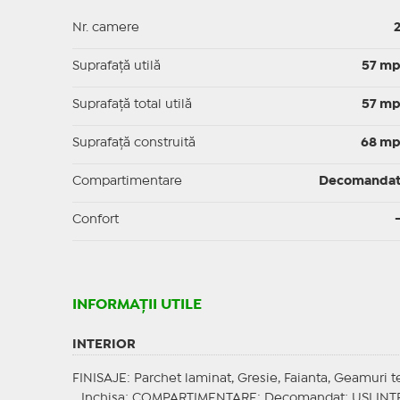
Nr. camere
Suprafaţă utilă
57 m
Suprafaţă total utilă
57 m
Suprafaţă construită
68 m
Compartimentare
Decomanda
Confort
INFORMAŢII UTILE
INTERIOR
FINISAJE
: Parchet laminat, Gresie, Faianta, Geamuri 
Inchisa;
COMPARTIMENTARE
: Decomandat;
USI INT