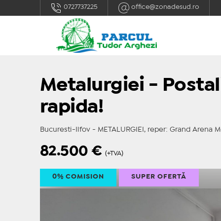
0727737225
office@zonadesud.ro
Metalurgiei - Posta
rapida!
Bucuresti-Ilfov - METALURGIEI, reper: Grand Arena M
82.500
€
(+TVA)
0% COMISION
SUPER OFERTĂ