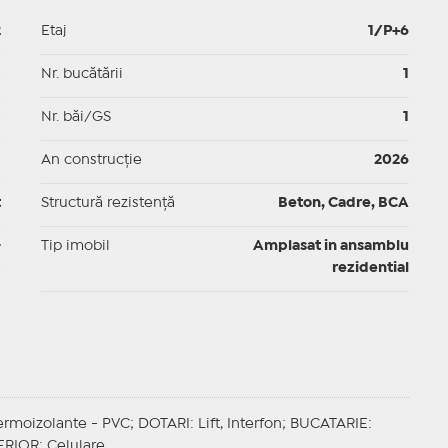
2
Etaj
1/P+6
p
Nr. bucătării
1
p
Nr. băi/GS
1
p
An construcție
2026
t
Structură rezistență
Beton, Cadre, BCA
-
Tip imobil
Amplasat in ansamblu
rezidential
termoizolante - PVC;
DOTARI
: Lift, Interfon;
BUCATARIE
:
ERIOR
: Celulare