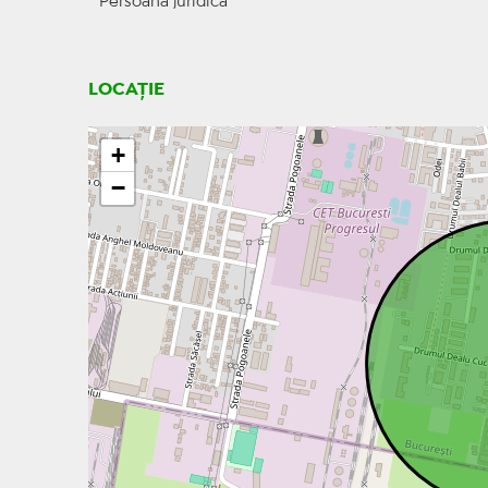
Persoana juridica
LOCAȚIE
+
−