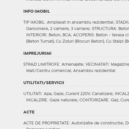
INFO IMOBIL
TIP IMOBIL
: Amplasat in ansamblu rezidential;
STADI
Garsoniere, 2 camere, 3 camere;
STRUCTURA
: Beto
INTERIORI
: Beton, BCA;
ACOPERIS
: Beton - terasa c
(Beton Turnat), Cu Ziduri (Blocuri Beton), Cu Stalpi (B
IMPREJURIMI
STRAZI LIMITROFE
: Amenajate;
VECINATATI
: Magazine
Mall/Centru comercial, Ansamblu rezidential
UTILITATI/SERVICII
UTILITATI
: Apa, Gaze, Curent 220V, Canalizare;
INCALZ
INCALZIRE
: Gaze naturale;
CONTORIZARE
: Gaz, Cur
ACTE
ACTE DE PROPRIETATE
: Autorizatie de constructie;
D