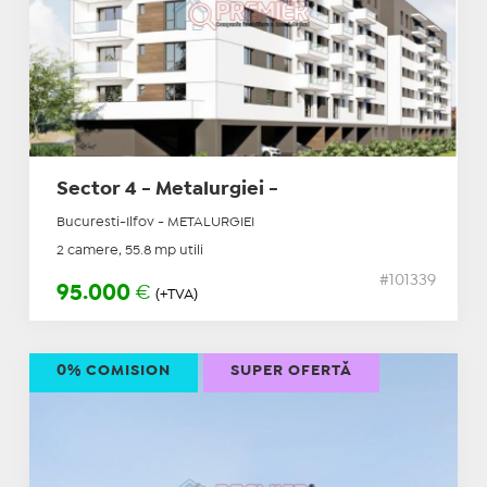
Sector 4 - Metalurgiei -
Bucuresti-Ilfov - METALURGIEI
2 camere, 55.8 mp utili
#101339
95.000
€
(+TVA)
0% COMISION
SUPER OFERTĂ