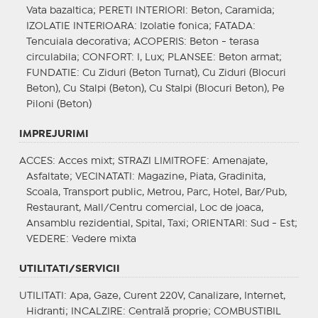
Vata bazaltica;
PERETI INTERIORI
: Beton, Caramida;
IZOLATIE INTERIOARA
: Izolatie fonica;
FATADA
:
Tencuiala decorativa;
ACOPERIS
: Beton - terasa
circulabila;
CONFORT
: I, Lux;
PLANSEE
: Beton armat;
FUNDATIE
: Cu Ziduri (Beton Turnat), Cu Ziduri (Blocuri
Beton), Cu Stalpi (Beton), Cu Stalpi (Blocuri Beton), Pe
Piloni (Beton)
IMPREJURIMI
ACCES
: Acces mixt;
STRAZI LIMITROFE
: Amenajate,
Asfaltate;
VECINATATI
: Magazine, Piata, Gradinita,
Scoala, Transport public, Metrou, Parc, Hotel, Bar/Pub,
Restaurant, Mall/Centru comercial, Loc de joaca,
Ansamblu rezidential, Spital, Taxi;
ORIENTARI
: Sud - Est;
VEDERE
: Vedere mixta
UTILITATI/SERVICII
UTILITATI
: Apa, Gaze, Curent 220V, Canalizare, Internet,
Hidranti;
INCALZIRE
: Centrală proprie;
COMBUSTIBIL