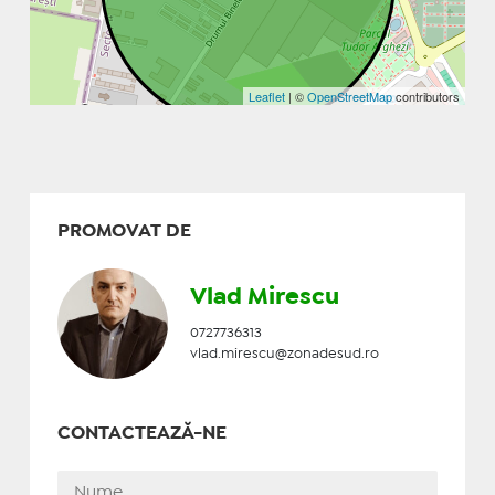
Leaflet
| ©
OpenStreetMap
contributors
PROMOVAT DE
Vlad Mirescu
0727736313
vlad.mirescu@zonadesud.ro
CONTACTEAZĂ-NE