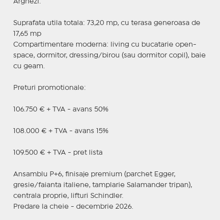
Arghezi.
Suprafata utila totala: 73,20 mp, cu terasa generoasa de
17,65 mp
Compartimentare moderna: living cu bucatarie open-
space, dormitor, dressing/birou (sau dormitor copil), baie
cu geam.
Preturi promotionale:
106.750 € + TVA - avans 50%
108.000 € + TVA - avans 15%
109.500 € + TVA - pret lista
Ansamblu P+6, finisaje premium (parchet Egger,
gresie/faianta italiene, tamplarie Salamander tripan),
centrala proprie, lifturi Schindler.
Predare la cheie - decembrie 2026.