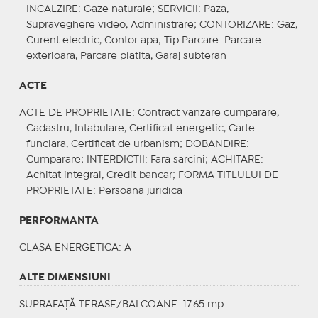
INCALZIRE
: Gaze naturale;
SERVICII
: Paza,
Supraveghere video, Administrare;
CONTORIZARE
: Gaz,
Curent electric, Contor apa;
Tip Parcare
: Parcare
exterioara, Parcare platita, Garaj subteran
ACTE
ACTE DE PROPRIETATE
: Contract vanzare cumparare,
Cadastru, Intabulare, Certificat energetic, Carte
funciara, Certificat de urbanism;
DOBANDIRE
:
Cumparare;
INTERDICTII
: Fara sarcini;
ACHITARE
:
Achitat integral, Credit bancar;
FORMA TITLULUI DE
PROPRIETATE
: Persoana juridica
PERFORMANTA
CLASA ENERGETICA
: A
ALTE DIMENSIUNI
SUPRAFAȚĂ TERASE/BALCOANE: 17.65 mp