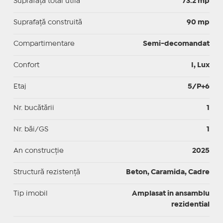
Suprafaţă total utilă
73.2 mp
Suprafaţă construită
90 mp
Compartimentare
Semi-decomandat
Confort
I, Lux
Etaj
5/P+6
Nr. bucătării
1
Nr. băi/GS
1
An construcție
2025
Structură rezistență
Beton, Caramida, Cadre
Tip imobil
Amplasat in ansamblu
rezidential