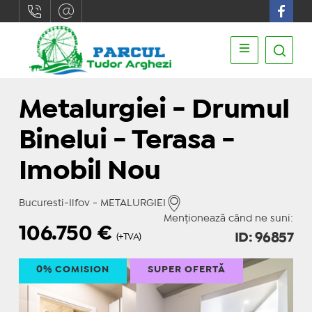
Metalurgiei - Drumul
Binelui - Terasa -
Imobil Nou
Bucuresti-Ilfov - METALURGIEI
Menționează când ne suni:
106.750
€
ID: 96857
(+TVA)
0% COMISION
SUPER OFERTĂ