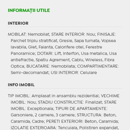
INFORMAŢII UTILE
INTERIOR
MOBILAT
: Nemobilat;
STARE INTERIOR
: Nou;
FINISAJE
:
Parchet triplu stratificat, Gresie, Sapa turnata, Vopsea
lavabila, Glet, Faianta, Calorifere otel, Ferestre
Panoramice;
DOTARI
: Lift, Interfon, Usa metalica, Usa
antiefractie, Spatiu Agrement, Cablu, Wireless, Fibra
Optica;
BUCATARIE
: Nemobilata;
COMPARTIMENTARE
:
Semi-decomandat;
USI INTERIOR
: Celulare
INFO IMOBIL
TIP IMOBIL
: Amplasat in ansamblu rezidential;
VECHIME
IMOBIL
: Nou;
STADIU CONSTRUCTIE
: Finalizat;
STARE
IMOBIL
: Exceptionala;
TIPURI DE APARTAMENTE
:
Garsoniere, 2 camere, 3 camere;
STRUCTURA
: Beton,
Caramida, Cadre;
PERETI EXTERIORI
: Beton, Caramida;
IZOLATIE EXTERIOARA
: Tencuiala, Polistiren expandat,