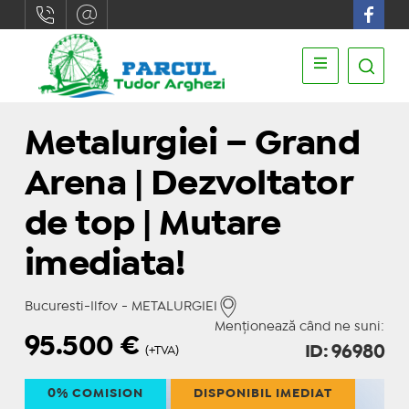
Metalurgiei – Grand
Arena | Dezvoltator
de top | Mutare
imediata!
Bucuresti-Ilfov - METALURGIEI
Menționează când ne suni:
95.500
€
ID: 96980
(+TVA)
0% COMISION
DISPONIBIL IMEDIAT