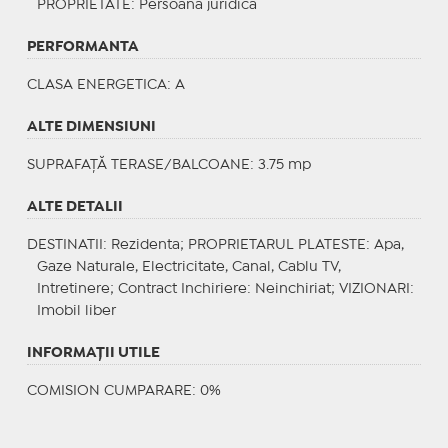
PROPRIETATE
: Persoana juridica
PERFORMANTA
CLASA ENERGETICA
: A
ALTE DIMENSIUNI
SUPRAFAȚĂ TERASE/BALCOANE: 3.75 mp
ALTE DETALII
DESTINATII
: Rezidenta;
PROPRIETARUL PLATESTE
: Apa,
Gaze Naturale, Electricitate, Canal, Cablu TV,
Intretinere;
Contract Inchiriere
: Neinchiriat;
VIZIONARI
:
Imobil liber
INFORMAŢII UTILE
COMISION CUMPARARE: 0%