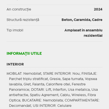
An construcție
2024
Structură rezistență
Beton, Caramida, Cadre
Tip imobil
Amplasat in ansamblu
rezidential
INFORMAŢII UTILE
INTERIOR
MOBILAT
: Nemobilat;
STARE INTERIOR
: Nou;
FINISAJE
:
Parchet triplu stratificat, Gresie, Sapa turnata, Vopsea
lavabila, Glet, Faianta, Calorifere otel, Ferestre
Panoramice;
DOTARI
: Lift, Interfon, Usa metalica, Usa
antiefractie, Spatiu Agrement, Cablu, Wireless, Fibra
Optica;
BUCATARIE
: Nemobilata;
COMPARTIMENTARE
:
Decomandat;
USI INTERIOR
: Celulare