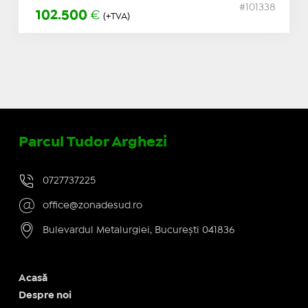
#101338
102.500
€
(+TVA)
Parcul Tudor Arghezi
0727737225
office@zonadesud.ro
Bulevardul Metalurgiei, București 041836
Acasă
Despre noi