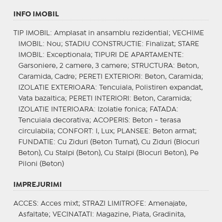
INFO IMOBIL
TIP IMOBIL
: Amplasat in ansamblu rezidential;
VECHIME
IMOBIL
: Nou;
STADIU CONSTRUCTIE
: Finalizat;
STARE
IMOBIL
: Exceptionala;
TIPURI DE APARTAMENTE
:
Garsoniere, 2 camere, 3 camere;
STRUCTURA
: Beton,
Caramida, Cadre;
PERETI EXTERIORI
: Beton, Caramida;
IZOLATIE EXTERIOARA
: Tencuiala, Polistiren expandat,
Vata bazaltica;
PERETI INTERIORI
: Beton, Caramida;
IZOLATIE INTERIOARA
: Izolatie fonica;
FATADA
:
Tencuiala decorativa;
ACOPERIS
: Beton - terasa
circulabila;
CONFORT
: I, Lux;
PLANSEE
: Beton armat;
FUNDATIE
: Cu Ziduri (Beton Turnat), Cu Ziduri (Blocuri
Beton), Cu Stalpi (Beton), Cu Stalpi (Blocuri Beton), Pe
Piloni (Beton)
IMPREJURIMI
ACCES
: Acces mixt;
STRAZI LIMITROFE
: Amenajate,
Asfaltate;
VECINATATI
: Magazine, Piata, Gradinita,