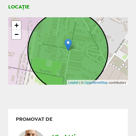
LOCAȚIE
+
−
Leaflet
| ©
OpenStreetMap
contributors
PROMOVAT DE