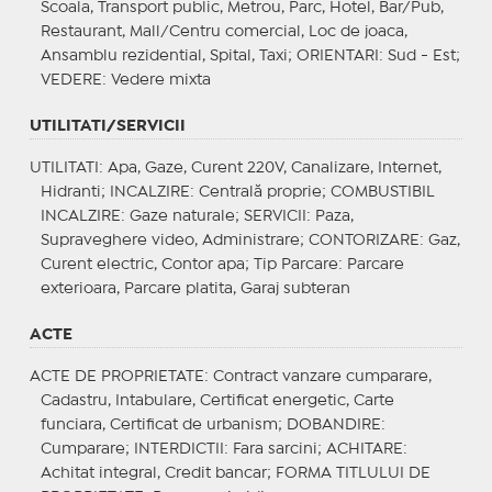
Scoala, Transport public, Metrou, Parc, Hotel, Bar/Pub,
Restaurant, Mall/Centru comercial, Loc de joaca,
Ansamblu rezidential, Spital, Taxi;
ORIENTARI
: Sud - Est;
VEDERE
: Vedere mixta
UTILITATI/SERVICII
UTILITATI
: Apa, Gaze, Curent 220V, Canalizare, Internet,
Hidranti;
INCALZIRE
: Centrală proprie;
COMBUSTIBIL
INCALZIRE
: Gaze naturale;
SERVICII
: Paza,
Supraveghere video, Administrare;
CONTORIZARE
: Gaz,
Curent electric, Contor apa;
Tip Parcare
: Parcare
exterioara, Parcare platita, Garaj subteran
ACTE
ACTE DE PROPRIETATE
: Contract vanzare cumparare,
Cadastru, Intabulare, Certificat energetic, Carte
funciara, Certificat de urbanism;
DOBANDIRE
:
Cumparare;
INTERDICTII
: Fara sarcini;
ACHITARE
:
Achitat integral, Credit bancar;
FORMA TITLULUI DE