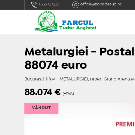
0727737225
office@zonadesud.ro
Metalurgiei - Postal
88074 euro
Bucuresti-Ilfov - METALURGIEI, reper: Grand Arena M
88.074
€
(+TVA)
VÂNDUT