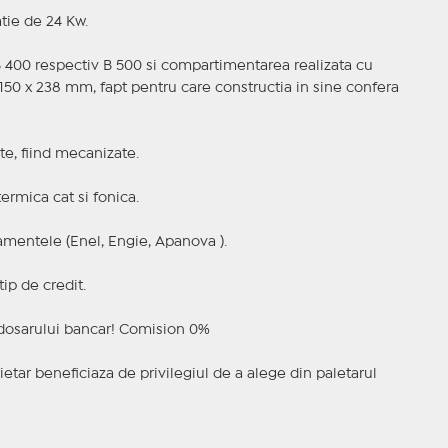
tie de 24 Kw.
B 400 respectiv B 500 si compartimentarea realizata cu
50 x 238 mm, fapt pentru care constructia in sine confera
te, fiind mecanizate.
termica cat si fonica.
amentele (Enel, Engie, Apanova ).
tip de credit.
 dosarului bancar! Comision 0%
rietar beneficiaza de privilegiul de a alege din paletarul