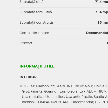
Suprafaţă utilă
71.4 m
Suprafaţă total utilă
71.4 m
Suprafaţă construită
85 m
Compartimentare
Decomanda
Confort
INFORMAŢII UTILE
INTERIOR
MOBILAT
: Nemobilat;
STARE INTERIOR
: Nou;
FINISAJ
Glet, Faianta, Geamuri termoizolante - ALUMINIUM, 
Usa metalica, Usa antifoc, Usa antiefractie, Spatiu 
Inchisa;
COMPARTIMENTARE
: Decomandat;
USI INT