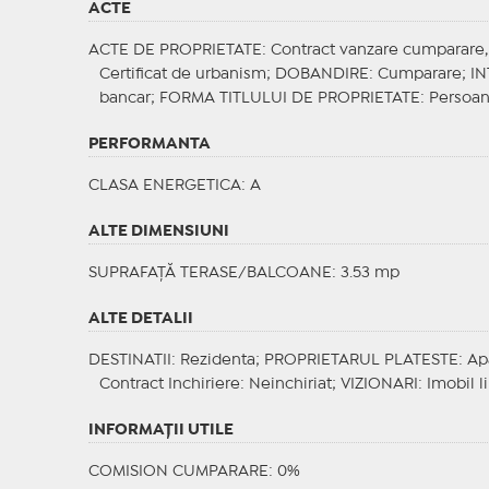
ACTE
ACTE DE PROPRIETATE
: Contract vanzare cumparare, C
Certificat de urbanism;
DOBANDIRE
: Cumparare;
IN
bancar;
FORMA TITLULUI DE PROPRIETATE
: Persoan
PERFORMANTA
CLASA ENERGETICA
: A
ALTE DIMENSIUNI
SUPRAFAȚĂ TERASE/BALCOANE: 3.53 mp
ALTE DETALII
DESTINATII
: Rezidenta;
PROPRIETARUL PLATESTE
: Ap
Contract Inchiriere
: Neinchiriat;
VIZIONARI
: Imobil l
INFORMAŢII UTILE
COMISION CUMPARARE: 0%