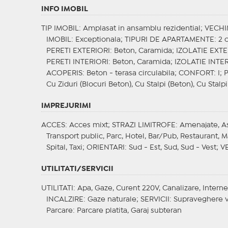
INFO IMOBIL
TIP IMOBIL
: Amplasat in ansamblu rezidential;
VECHI
IMOBIL
: Exceptionala;
TIPURI DE APARTAMENTE
: 2
PERETI EXTERIORI
: Beton, Caramida;
IZOLATIE EXT
PERETI INTERIORI
: Beton, Caramida;
IZOLATIE INTE
ACOPERIS
: Beton - terasa circulabila;
CONFORT
: I;
Cu Ziduri (Blocuri Beton), Cu Stalpi (Beton), Cu Stalpi
IMPREJURIMI
ACCES
: Acces mixt;
STRAZI LIMITROFE
: Amenajate, A
Transport public, Parc, Hotel, Bar/Pub, Restaurant, 
Spital, Taxi;
ORIENTARI
: Sud - Est, Sud, Sud - Vest;
V
UTILITATI/SERVICII
UTILITATI
: Apa, Gaze, Curent 220V, Canalizare, Interne
INCALZIRE
: Gaze naturale;
SERVICII
: Supraveghere 
Parcare
: Parcare platita, Garaj subteran