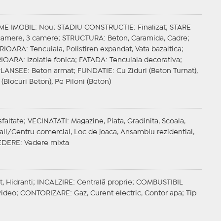
ME IMOBIL
: Nou;
STADIU CONSTRUCTIE
: Finalizat;
STARE
 camere, 3 camere;
STRUCTURA
: Beton, Caramida, Cadre;
ERIOARA
: Tencuiala, Polistiren expandat, Vata bazaltica;
RIOARA
: Izolatie fonica;
FATADA
: Tencuiala decorativa;
PLANSEE
: Beton armat;
FUNDATIE
: Cu Ziduri (Beton Turnat),
 (Blocuri Beton), Pe Piloni (Beton)
sfaltate;
VECINATATI
: Magazine, Piata, Gradinita, Scoala,
Mall/Centru comercial, Loc de joaca, Ansamblu rezidential,
EDERE
: Vedere mixta
t, Hidranti;
INCALZIRE
: Centrală proprie;
COMBUSTIBIL
video;
CONTORIZARE
: Gaz, Curent electric, Contor apa;
Tip