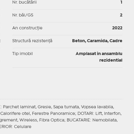
p
Nr. bucătării
1
p
Nr. băi/GS
2
p
An construcție
2022
t
Structură rezistență
Beton, Caramida, Cadre
I
Tip imobil
Amplasat in ansamblu
rezidential
E
: Parchet laminat, Gresie, Sapa turnata, Vopsea lavabila,
Calorifere otel, Ferestre Panoramice;
DOTARI
: Lift, Interfon,
Agrement, Wireless, Fibra Optica;
BUCATARIE
: Nemobilata,
ERIOR
: Celulare