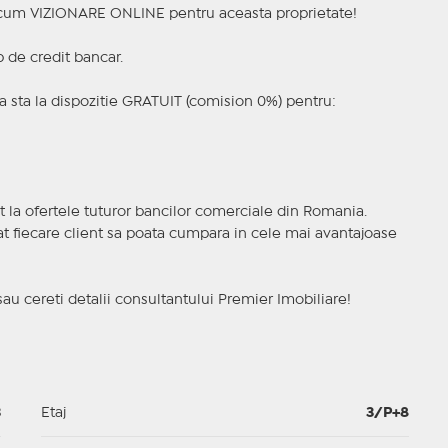
a acum VIZIONARE ONLINE pentru aceasta proprietate!
p de credit bancar.
 sta la dispozitie GRATUIT (comision 0%) pentru:
t la ofertele tuturor bancilor comerciale din Romania.
ncat fiecare client sa poata cumpara in cele mai avantajoase
sau cereti detalii consultantului Premier Imobiliare!
3
Etaj
3/P+8