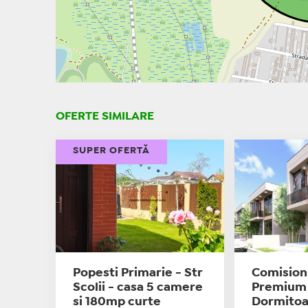
OFERTE SIMILARE
SUPER OFERTĂ
Popesti Primarie - Str
Comision 
Scolii - casa 5 camere
Premium 
si 180mp curte
Dormitoa