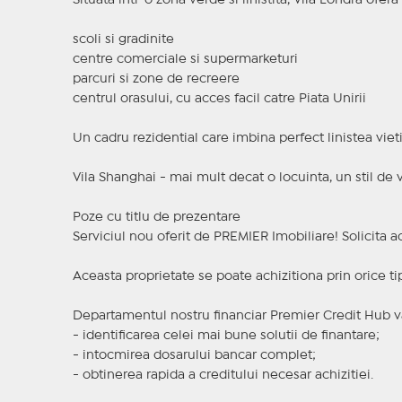
Situata intr-o zona verde si linistita, Vila Londra ofera
scoli si gradinite
centre comerciale si supermarketuri
parcuri si zone de recreere
centrul orasului, cu acces facil catre Piata Unirii
Un cadru rezidential care imbina perfect linistea viet
Vila Shanghai - mai mult decat o locuinta, un stil de v
Poze cu titlu de prezentare
Serviciul nou oferit de PREMIER Imobiliare! Solicit
Aceasta proprietate se poate achizitiona prin orice ti
Departamentul nostru financiar Premier Credit Hub va
- identificarea celei mai bune solutii de finantare;
- intocmirea dosarului bancar complet;
- obtinerea rapida a creditului necesar achizitiei.