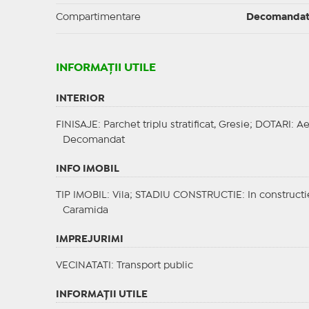
Compartimentare
Decomanda
INFORMAŢII UTILE
INTERIOR
FINISAJE
: Parchet triplu stratificat, Gresie;
DOTARI
: A
Decomandat
INFO IMOBIL
TIP IMOBIL
: Vila;
STADIU CONSTRUCTIE
: In construct
Caramida
IMPREJURIMI
VECINATATI
: Transport public
INFORMAŢII UTILE