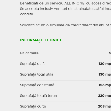
Beneficiati de un serviciu ALL IN ONE, cu acces direc
Se accepta inclusiv venituri din strainatate, astfel i
conditii.
Solicitati acum o simulare de credit direct din anunt 
INFORMAȚII TEHNICE
Nr. camere
Suprafaţă utilă
130 m
Suprafaţă total utilă
130 m
Suprafaţă construită
156 m
Suprafață totală teren
220 m
Suprafaţă curte
203 m