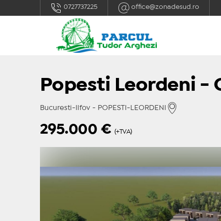
0727737225
office@zonadesud.ro
Popesti Leordeni - 
Bucuresti-Ilfov - POPESTI-LEORDENI
295.000
€
(+TVA)