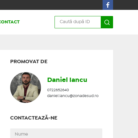
CONTACT
PROMOVAT DE
Daniel Iancu
0722652640
daniel.iancu@zonadesud.ro
CONTACTEAZĂ-NE