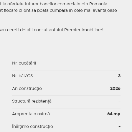
t la ofertele tuturor bancilor comerciale din Romania.
ncat fiecare client sa poata cumpara in cele mai avantajoase
sau cereti detalii consultantului Premier Imobiliare!
5
Nr. bucătării
-
p
Nr. băi/GS
3
p
An construcție
2026
p
Structură rezistență
-
p
Amprenta maximă
64 mp
p
Înălțime construcție
-