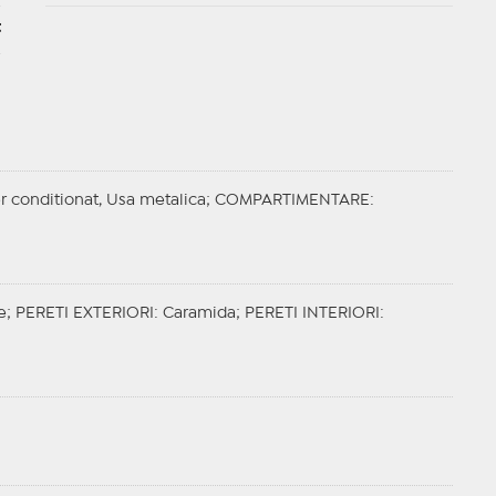
t
er conditionat, Usa metalica;
COMPARTIMENTARE
:
ie;
PERETI EXTERIORI
: Caramida;
PERETI INTERIORI
: