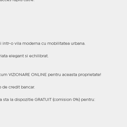
 acces rapid catre:
ii intr-o vila moderna cu mobilitatea urbana.
iata elegant si echilibrat.
a acum VIZIONARE ONLINE pentru aceasta proprietate!
p de credit bancar.
 sta la dispozitie GRATUIT (comision 0%) pentru: