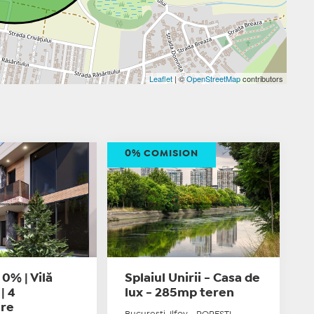
Leaflet
| ©
OpenStreetMap
contributors
0% COMISION
0% | Vilă
Splaiul Unirii - Casa de
| 4
lux - 285mp teren
re