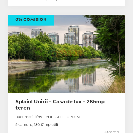
0% COMISION
Splaiul Unirii - Casa de lux - 285mp
teren
Bucuresti-Ilfov - POPESTI-LEORDENI
5 camere, 130.17 mp utili
#101019