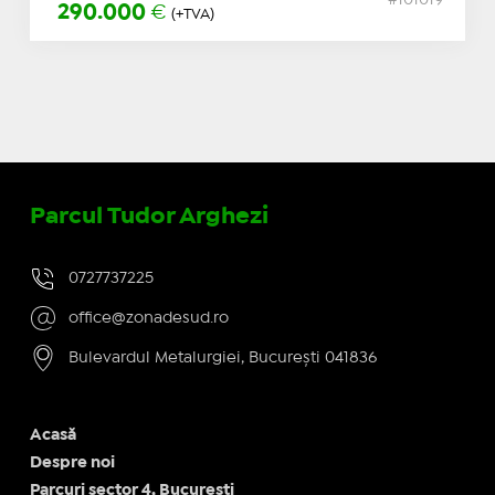
290.000
€
(+TVA)
Parcul Tudor Arghezi
0727737225
office@zonadesud.ro
Bulevardul Metalurgiei, București 041836
Acasă
Despre noi
Parcuri sector 4, Bucuresti