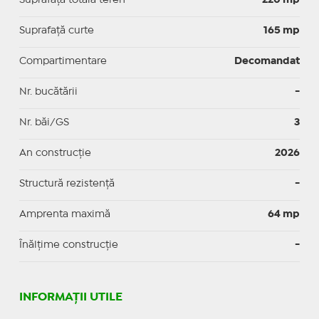
Suprafaţă curte
165 mp
Compartimentare
Decomandat
Nr. bucătării
-
Nr. băi/GS
3
An construcție
2026
Structură rezistență
-
Amprenta maximă
64 mp
Înălțime construcție
-
INFORMAŢII UTILE