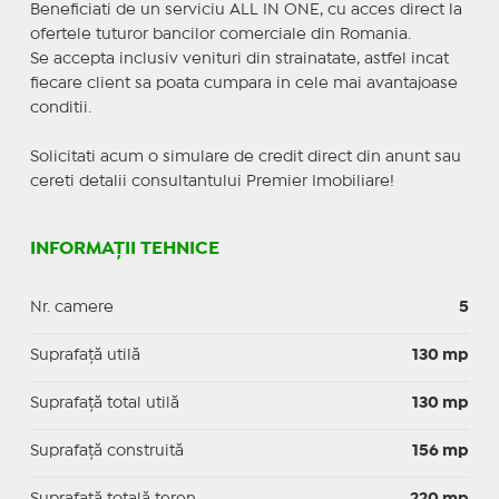
Beneficiati de un serviciu ALL IN ONE, cu acces direct la
ofertele tuturor bancilor comerciale din Romania.
Se accepta inclusiv venituri din strainatate, astfel incat
fiecare client sa poata cumpara in cele mai avantajoase
conditii.
Solicitati acum o simulare de credit direct din anunt sau
cereti detalii consultantului Premier Imobiliare!
INFORMAȚII TEHNICE
Nr. camere
5
Suprafaţă utilă
130 mp
Suprafaţă total utilă
130 mp
Suprafaţă construită
156 mp
Suprafață totală teren
220 mp