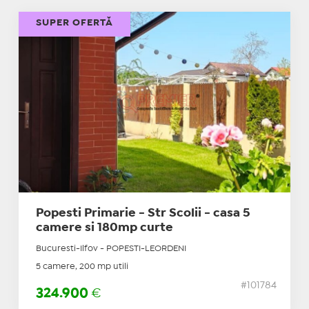
SUPER OFERTĂ
Popesti Primarie - Str Scolii - casa 5
camere si 180mp curte
Bucuresti-Ilfov - POPESTI-LEORDENI
5 camere, 200 mp utili
#101784
324.900
€