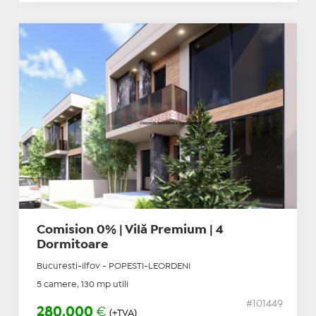
Comision 0% | Vilă Premium | 4
Dormitoare
Bucuresti-Ilfov - POPESTI-LEORDENI
5 camere, 130 mp utili
#101449
280.000
€
(+TVA)