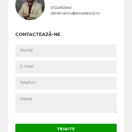
0722652640
daniel.iancu@zonadesud.ro
CONTACTEAZĂ-NE