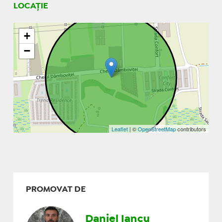
LOCAȚIE
+
−
Leaflet
| ©
OpenStreetMap
contributors
PROMOVAT DE
Daniel Iancu