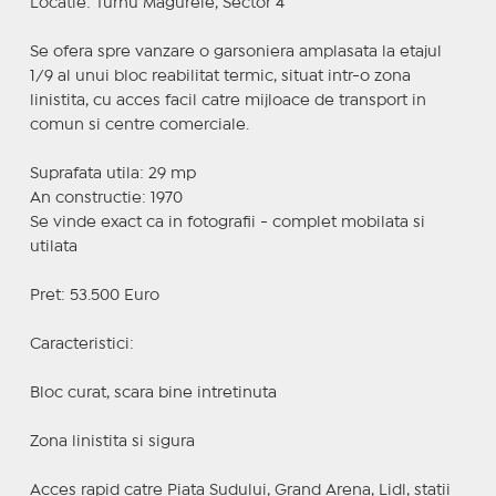
Locatie: Turnu Magurele, Sector 4
Se ofera spre vanzare o garsoniera amplasata la etajul
1/9 al unui bloc reabilitat termic, situat intr-o zona
linistita, cu acces facil catre mijloace de transport in
comun si centre comerciale.
Suprafata utila: 29 mp
An constructie: 1970
Se vinde exact ca in fotografii - complet mobilata si
utilata
Pret: 53.500 Euro
Caracteristici:
Bloc curat, scara bine intretinuta
Zona linistita si sigura
Acces rapid catre Piata Sudului, Grand Arena, Lidl, statii