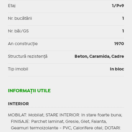
Etaj
1/P+9
Nr. bucătării
1
Nr. băi/GS
1
An construcție
1970
Structură rezistență
Beton, Caramida, Cadre
Tip imobil
In bloc
INFORMAŢII UTILE
INTERIOR
MOBILAT
: Mobilat;
STARE INTERIOR
: In stare foarte buna;
FINISAJE
: Parchet laminat, Gresie, Glet, Faianta,
Geamuri termoizolante - PVC, Calorifere otel;
DOTARI
: