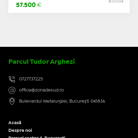
#101194
57.500
€
Parcul Tudor Arghezi
0727737225
office@zonadesud.ro
Bulevardul Metalurgiei, București 041836
Acasă
Despre noi