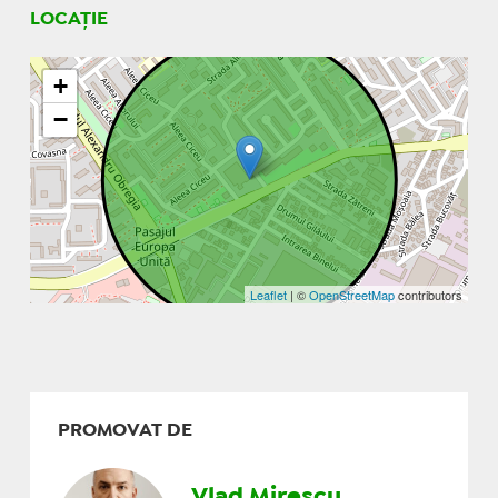
LOCAȚIE
+
−
Leaflet
| ©
OpenStreetMap
contributors
PROMOVAT DE
Vlad Mirescu