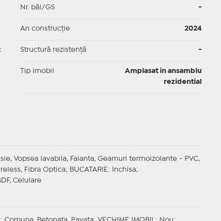
p
Nr. băi/GS
-
p
An construcție
2024
t
Structură rezistență
-
I
Tip imobil
Amplasat in ansamblu
rezidential
esie, Vopsea lavabila, Faianta, Geamuri termoizolante - PVC,
ireless, Fibra Optica;
BUCATARIE
: Inchisa;
MDF, Celulare
E
: Comuna, Betonata, Pavata;
VECHIME IMOBIL
: Nou;