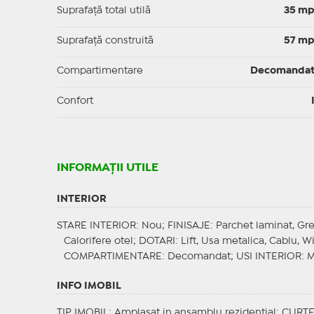
Suprafaţă total utilă
35 m
Suprafaţă construită
57 m
Compartimentare
Decomanda
Confort
INFORMAŢII UTILE
INTERIOR
STARE INTERIOR
: Nou;
FINISAJE
: Parchet laminat, Gr
Calorifere otel;
DOTARI
: Lift, Usa metalica, Cablu, W
COMPARTIMENTARE
: Decomandat;
USI INTERIOR
: 
INFO IMOBIL
TIP IMOBIL
: Amplasat in ansamblu rezidential;
CURT