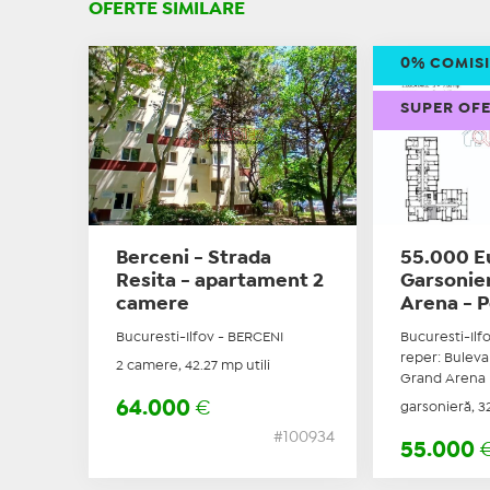
OFERTE SIMILARE
0% COMIS
SUPER OF
Berceni - Strada
55.000 Eu
Resita - apartament 2
Garsonie
camere
Arena - P
Bucuresti-Ilfov - BERCENI
Bucuresti-Ilf
reper: Buleva
2 camere, 42.27 mp utili
Grand Arena
64.000
€
garsonieră, 32
#100934
55.000