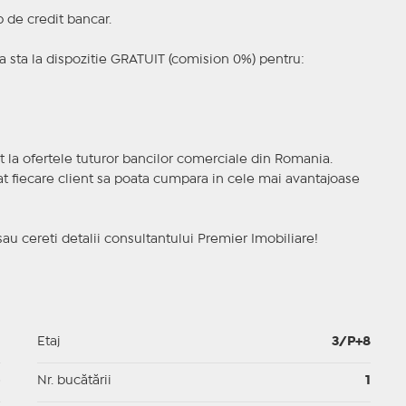
p de credit bancar.
 sta la dispozitie GRATUIT (comision 0%) pentru:
t la ofertele tuturor bancilor comerciale din Romania.
ncat fiecare client sa poata cumpara in cele mai avantajoase
sau cereti detalii consultantului Premier Imobiliare!
1
Etaj
3/P+8
p
Nr. bucătării
1