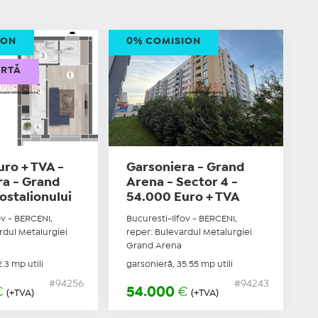
ION
0% COMISION
ERTĂ
ro + TVA -
Garsoniera - Grand
ra - Grand
Arena - Sector 4 -
ostalionului
54.000 Euro + TVA
ov - BERCENI,
Bucuresti-Ilfov - BERCENI,
rdul Metalurgiei
reper: Bulevardul Metalurgiei
Grand Arena
.3 mp utili
garsonieră, 35.55 mp utili
#94256
#94243
€
54.000
€
(+TVA)
(+TVA)