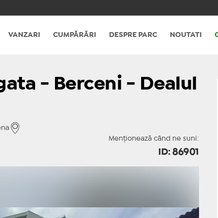
VANZARI
CUMPĂRĂRI
DESPRE PARC
NOUTATI
gata - Berceni - Dealul
ena
Menționează când ne suni:
ID: 86901