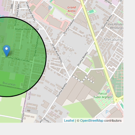
Leaflet
| ©
OpenStreetMap
contributors