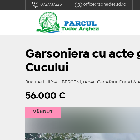
0727737225
office@zonadesud.ro
Garsoniera cu acte 
Cucului
Bucuresti-Ilfov - BERCENI, reper: Carrefour Grand Ar
56.000
€
VÂNDUT