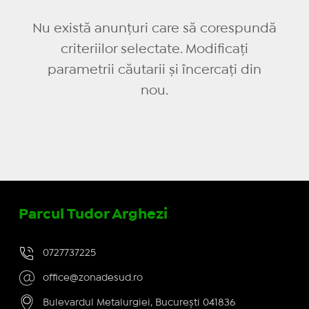
Nu există anunțuri care să corespundă
criteriilor selectate. Modificați
parametrii căutarii și încercați din
nou.
Parcul Tudor Arghezi
0727737225
office@zonadesud.ro
Bulevardul Metalurgiei, București 041836